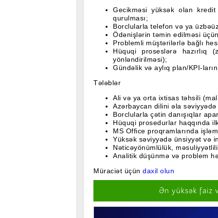
Gecikməsi yüksək olan kredit 
qurulması;
Borclularla telefon və ya üzbəü
Ödənişlərin təmin edilməsi üçün e
Problemli müştərilərlə bağlı he
Hüquqi proseslərə hazırlıq (
yönləndirilməsi);
Gündəlik və aylıq plan/KPI-ların 
Tələblər
Ali və ya orta ixtisas təhsili (m
Azərbaycan dilini əla səviyyədə 
Borclularla çətin danışıqlar ap
Hüquqi prosedurlar haqqında ilki
MS Office proqramlarında işləm
Yüksək səviyyədə ünsiyyət və i
Nəticəyönümlülük, məsuliyyətlilik
Analitik düşünmə və problem hə
Müraciət üçün
daxil olun
Ən yüksək faiz 