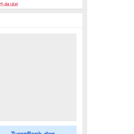
niyalar
-da izlə!
farişi
m