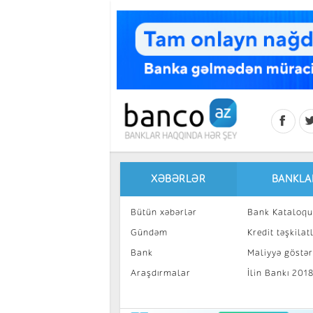
Skip to main content
XƏBƏRLƏR
BANKLA
Bütün xəbərlər
Bank Kataloqu
Gündəm
Kredit təşkilatl
Bank
Maliyyə göstəri
Araşdırmalar
İlin Bankı 201
İnvestisiya