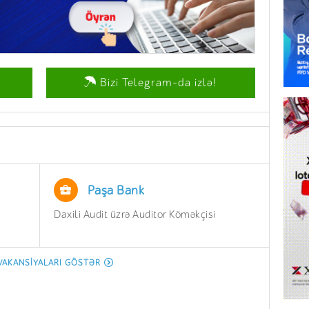
Bizi Telegram-da izlə!
Paşa Bank
Daxili Audit üzrə Auditor Köməkçisi
İnzib
Depar
Aparı
VAKANSIYALARI GÖSTƏR