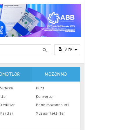
AZE
IDMƏTLƏR
MƏZƏNNƏ
Sifarişi
Kurs
tlər
Konvertor
reditlər
Bank məzənnələri
 Kartlar
Xüsusi Təkliflər
a