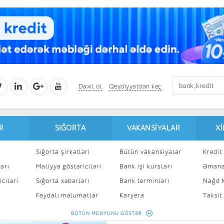
Daxil ol
Qeydiyyatdan keç
R
SIĞORTA
VAKANSIYALAR
X
Sığorta şirkətləri
Bütün vakansiyalar
Kredit 
arı
Maliyyə göstəriciləri
Bank işi kursları
Əmanə
ciləri
Sığorta xəbərləri
Bank terminləri
Nağd K
8
Faydalı məlumatlar
Karyera
Taksit
Sığorta kalkulyatoru
Peşakar inkişaf
İpotek
BÜTÜN MENYUNU GÖSTƏR