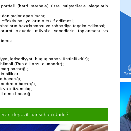
portfeli (hard mərhələ) üzrə müştərilərlə əlaqələrin
z danışıqlar aparılması;
ffektiv həll yollarının təklif edilməsi;
sabatların hazırlanması və rəhbərliyə təqdim edilməsi;
zərurət olduqda müvafiq sənədlərin toplanması və
icrası.
aliyyə, iqtisadiyyat, hüquq sahəsi üstünlükdür);
bilməli (Rus dili arzu olunandır);
armaq bacarığı;
n biliklər;
ə bacarığı;
nandırma bacarığı;
 və intizamlılıq;
ll etmə bacarığı.
verən depozit hansı bankdadır?