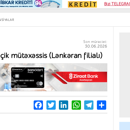
Kampa
Bizi TELEGRAM
Kart si
NSIYALAR
Son müraciət:
30.06.2026
içik mütəxəssis (Lənkəran filialı)
Facebook
Twitter
LinkedIn
WhatsApp
Telegra
Share