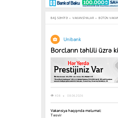
Maraqlı
BancoTV
Müsahibə
BAŞ SƏHIFƏ
VAKANSIYALAR
BÜTÜN VAKA
Unibank
Borcların təhlili üzrə k
408
08.06.2026
Vakansiya haqqında məlumat:
Təsvir