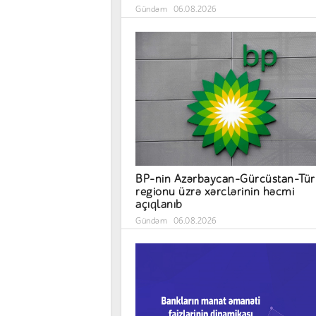
Gündəm
06.08.2026
BP-nin Azərbaycan-Gürcüstan-Tür
regionu üzrə xərclərinin həcmi
açıqlanıb
Gündəm
06.08.2026