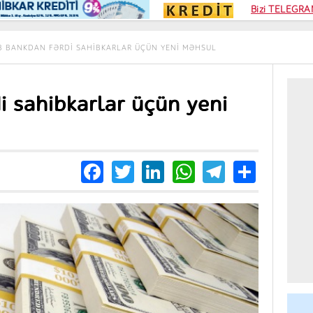
Kampa
Bizi TELEGRAM
Kart si
B BANKDAN FƏRDI SAHIBKARLAR ÜÇÜN YENI MƏHSUL
 sahibkarlar üçün yeni
Facebook
Twitter
LinkedIn
WhatsApp
Telegra
Share