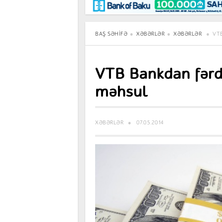
Maraqlı
BancoTV
Müsahibə
BAŞ SƏHIFƏ
XƏBƏRLƏR
XƏBƏRLƏR
VT
VTB Bankdan fərdi
məhsul
XƏBƏRLƏR
07.05.2014