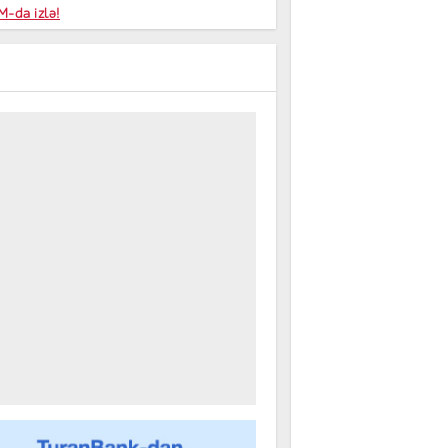
niyalar
-da izlə!
farişi
m