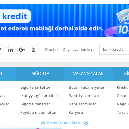
Daxil ol
Qeydiyyatdan keç
R
SIĞORTA
VAKANSIYALAR
X
Sığorta şirkətləri
Bütün vakansiyalar
Kredit 
arı
Maliyyə göstəriciləri
Bank işi kursları
Əmanə
ciləri
Sığorta xəbərləri
Bank terminləri
Nağd K
8
Faydalı məlumatlar
Karyera
Taksit
Sığorta kalkulyatoru
Peşakar inkişaf
İpotek
BÜTÜN MENYUNU GÖSTƏR