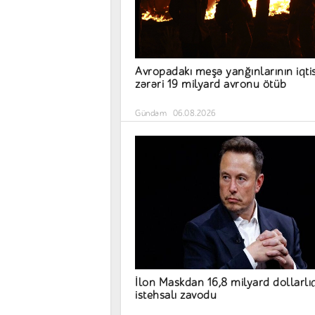
Avropadakı meşə yanğınlarının iqti
zərəri 19 milyard avronu ötüb
Gündəm
06.08.2026
İlon Maskdan 16,8 milyard dollarlı
istehsalı zavodu