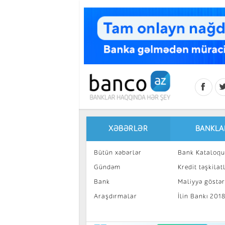
Skip to main content
XƏBƏRLƏR
BANKLA
Bütün xəbərlər
Bank Kataloqu
Gündəm
Kredit təşkilatl
Bank
Maliyyə göstəri
Araşdırmalar
İlin Bankı 201
İnvestisiya