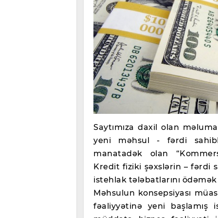
Saytımıza daxil olan məluma
yeni məhsul - fərdi sahi
manatadək olan “Kommersa
Kredit fiziki şəxslərin – fərdi
istehlak tələbatlarını ödəmə
Məhsulun konsepsiyası müasir
fəaliyyətinə yeni başlamış 