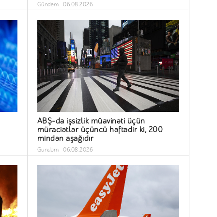
Gündəm
06.08.2026
ABŞ-da işsizlik müavinəti üçün
müraciətlər üçüncü həftədir ki, 200
mindən aşağıdır
Gündəm
06.08.2026