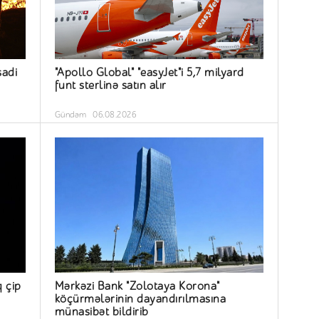
sadi
"Apollo Global" "easyJet"i 5,7 milyard
funt sterlinə satın alır
Gündəm
06.08.2026
q çip
Mərkəzi Bank "Zolotaya Korona"
köçürmələrinin dayandırılmasına
münasibət bildirib