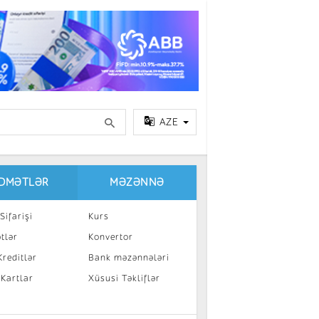
AZE
IDMƏTLƏR
MƏZƏNNƏ
Sifarişi
Kurs
tlər
Konvertor
reditlər
Bank məzənnələri
 Kartlar
Xüsusi Təkliflər
a