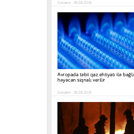
Gündəm
06.08.2026
Avropada təbii qaz ehtiyatı ilə bağlı
həyəcan siqnalı verilir
Gündəm
06.08.2026