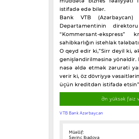
müddətə biznes fəaliyyəti 
istifadə edə bilər.
Bank VTB (Azərbaycan) A
Departamentinin direktoru
“Kommersant-ekspress” 
sahibkarlığın istehlak tələba
O qeyd edir ki,”Sirr deyil ki, 
genişləndirilməsinə yönəldir.
nəsə əldə etmək zərurəti ya
verir ki, öz dövriyyə vəsaitl
üçün kreditdən istifadə etsin”
Ən yüksək faiz 
VTB Bank Azərbaycan
Müəllif:
Sevinc Ibadova