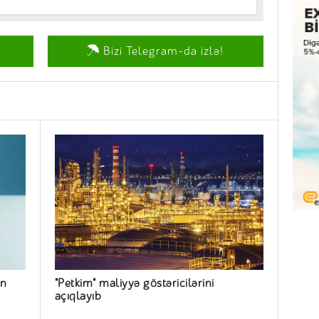
Bizi Telegram-da izlə!
ün
"Petkim" maliyyə göstəricilərini
açıqlayıb