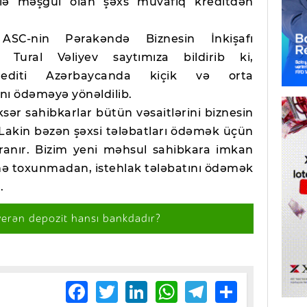
ilə məşğul olan şəxs müvafiq kreditdən
SC-nin Pərakəndə Biznesin İnkişafı
 Tural Vəliyev saytımıza bildirib ki,
krediti Azərbaycanda kiçik və orta
tını ödəməyə yönəldilib.
əksər sahibkarlar bütün vəsaitlərini biznesin
 Lakin bəzən şəxsi tələbatları ödəmək üçün
ranır. Bizim yeni məhsul sahibkara imkan
ərinə toxunmadan, istehlak tələbatını ödəmək
.
verən depozit hansı bankdadır?
Facebook
Twitter
LinkedIn
WhatsApp
Telegram
Share