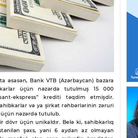
ta əsasən, Bank VTB (Azərbaycan) bazara
bkarlar üçün nəzərdə tutulmuş 15 000
nt-ekspress” krediti təqdim etmişdir.
 sahibkarlar və ya şirkət rəhbərlərinin zəruri
k üçün nəzərdə tutulub.
 dövr üçün unikaldır. Belə ki, sahibkarlıq
istənilən şəxs, yəni 6 aydan az olmayan