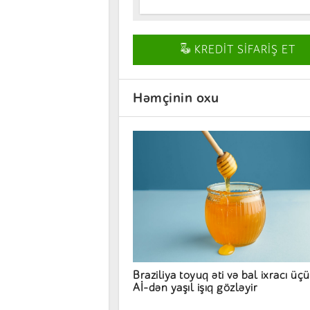
KREDİT SİFARİŞ ET
Həmçinin oxu
Braziliya toyuq əti və bal ixracı üç
Aİ-dən yaşıl işıq gözləyir