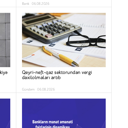
Bank
06.08.2026
kiyə
Qeyri-neft-qaz sektorundan vergi
daxilolmaları artıb
Gündəm
06.08.2026