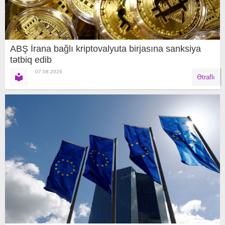
ABŞ İrana bağlı kriptovalyuta birjasına sanksiya
tətbiq edib
07.08.2026
Ətraflı