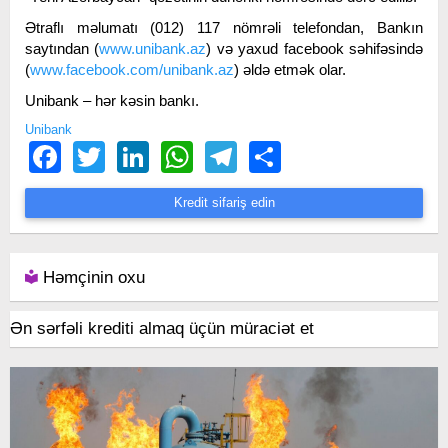
Ətraflı məlumatı (012) 117 nömrəli telefondan, Bankın
saytından (
www.unibank.az
) və yaxud facebook səhifəsində
(
www.facebook.com/unibank.az
) əldə etmək olar.
Unibank – hər kəsin bankı.
Unibank
Facebook
Twitter
LinkedIn
WhatsApp
Telegram
Share
Kredit sifariş edin
Həmçinin oxu
Ən sərfəli krediti almaq üçün müraciət et