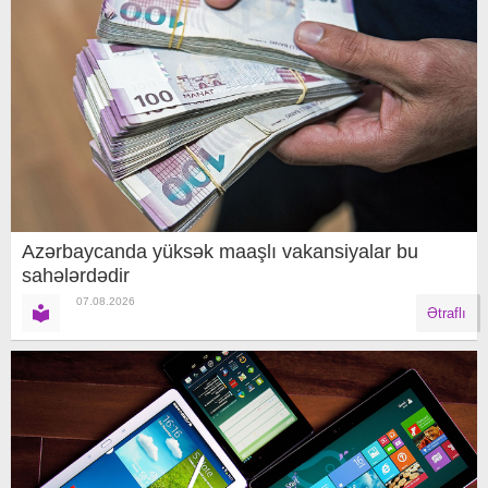
Azərbaycanda yüksək maaşlı vakansiyalar bu
sahələrdədir
07.08.2026
Ətraflı