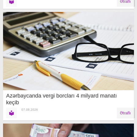
Ətraflı
Azərbaycanda vergi borcları 4 milyard manatı
keçib
07.08.2026
Ətraflı