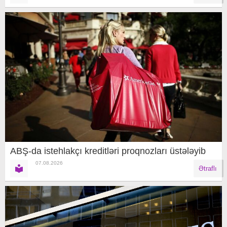
ABŞ-da istehlakçı kreditləri proqnozları üstələyib
07.08.2026
Ətraflı