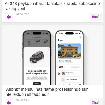
Aİ 348 peykdən ibarət təhlükəsiz rabitə şəbəkəsinə
razılıq verib
07.08.2026
Ətraflı
"Airbnb" məhsul hazırlama proseslərində süni
intellektdən istifadə edir
07.08.2026
Ətraflı