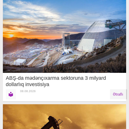
ABŞ-da mədənçıxarma sektoruna 3 milyard
dollarlıq investisiya
08.08.2026
Ətraflı