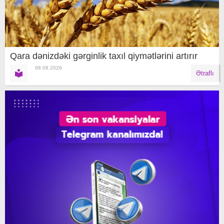
Qara dənizdəki gərginlik taxıl qiymətlərini artırır
08.08.2026
Ətraflı