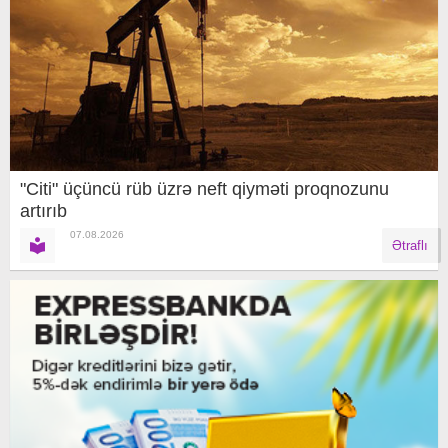
"Citi" üçüncü rüb üzrə neft qiyməti proqnozunu
artırıb
07.08.2026
Ətraflı