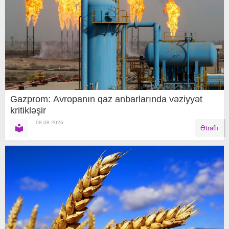
Gazprom: Avropanın qaz anbarlarında vəziyyət
kritikləşir
08.08.2026
Ətraflı