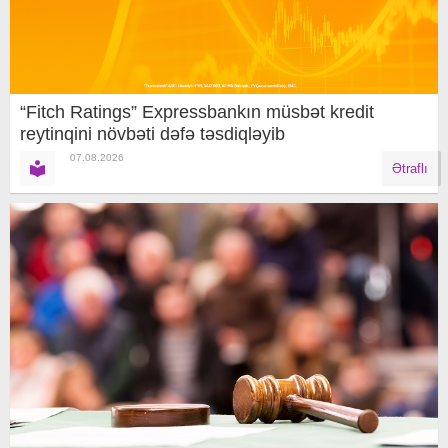
“Fitch Ratings” Expressbankın müsbət kredit
reytinqini növbəti dəfə təsdiqləyib
07.08.2026
Ətraflı