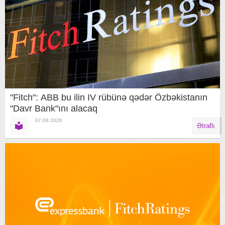
"Fitch": ABB bu ilin IV rübünə qədər Özbəkistanın
"Davr Bank"ını alacaq
07.08.2026
Ətraflı