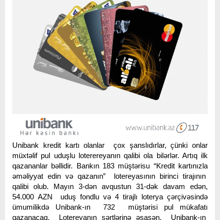
Unibank kredit kartı olanlar çox şanslıdırlar, çünki onlar
müxtəlif pul uduşlu loterereyanın qalibi ola bilərlər. Artıq ilk
qazananlar bəllidir. Bankın 183 müştərisu “Kredit kartınızla
əməliyyat edin və qazanın” lotereyasının birinci tirajının
qalibi olub. Mayın 3-dən avqustun 31-dək davam edən,
54.000 AZN uduş fondlu və 4 tirajlı loterya çərçivəsində
ümumilikdə Unibank-ın 732 müştərisi pul mükafatı
qazanacaq. Lotereyanın şərtlərinə əsasən, Unibank-ın