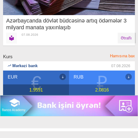
Azərbaycanda dövlət büdcəsinə artıq ödəmələr 3
milyard manata yaxınlaşıb
07.08.2026
Ətraflı
Hamısına bax
Kurs
Mərkəzi bank
07.08.2026
€
₽
EUR
RUB
1.9591
2.0816
Copyright © 2018 Banco.az