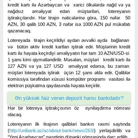
kredit kartı ilə Azərbaycan və xarici ölkələrdə nağd və ya
nağdsız əməliyyat edən müştəriləri, lotereyanın
iştirakçılarıdır. Hər tirajın nəticələrinə görə, 150 nəfər 50
AZN, 30 qalib 100 AZN, 3 nəfər isə 1000 AZN pul mükafatı
qazanacaq.
Lotereyada tirajın keçirildiyi aydan əvvəlki ayda bağlanan
və bütün aktiv kredit kartları iştirak edir. Müştərinin kredit
kartı ilə həyata keçirdiyi əməliyyatın hər tam 10 AZN/USD-si
1 şans kimi qiymətləndirilir. Məsələn, müştəri kredit kartı ilə
127 AZN və ya 127 USD əməliyyat edərsə, bu zaman
müştəri lotereyada iştirak üçün 12 şans əldə edir. Qaliblər
komissiya tərəfindən xüsusi kompüter proqramı vasitəsi ilə
elektron püşkatma qaydasında həyata keçirilir.
Ən yüksək faiz verən depozit hansı bankdadır?
Hər bir lotereya iştirakçısının öz eyniləşdirmə nömrəsi
olacaq.
Lotereyanın ilk tirajının qalibləri bankın rəsmi saytında
(
http://unibank.az/az/about-bank/news/263/
) yerləşdirilib və
“Yeni Azərbaycan” qəzetinin dünənki nömrəsində dərc edilib.