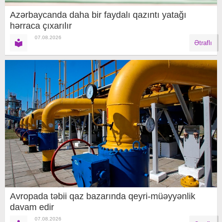
Azərbaycanda daha bir faydalı qazıntı yatağı
hərraca çıxarılır
07.08.2026
Ətraflı
Avropada təbii qaz bazarında qeyri-müəyyənlik
davam edir
07.08.2026