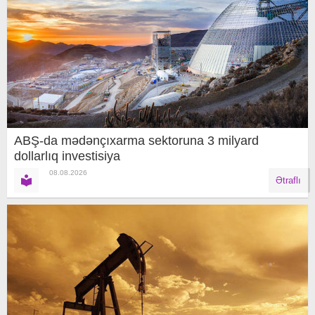
ABŞ-da mədənçıxarma sektoruna 3 milyard
dollarlıq investisiya
08.08.2026
Ətraflı