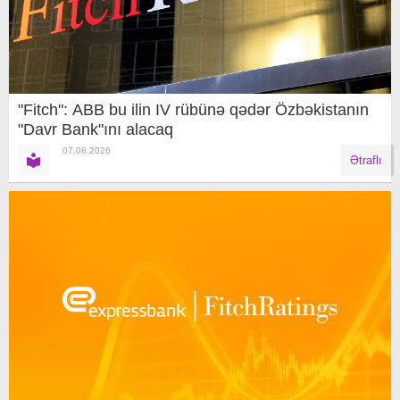
"Fitch": ABB bu ilin IV rübünə qədər Özbəkistanın
"Davr Bank"ını alacaq
07.08.2026
Ətraflı