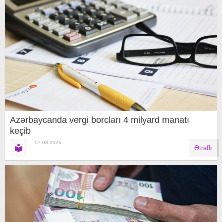
Azərbaycanda vergi borcları 4 milyard manatı
keçib
07.08.2026
Ətraflı