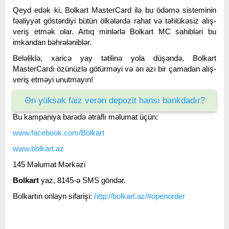
Qeyd edək ki, Bolkart MasterCard ilə bu ödəmə sisteminin
fəaliyyət göstərdiyi bütün ölkələrdə rahat və təhlükəsiz alış-
veriş etmək olar. Artıq minlərlə Bolkart MC sahibləri bu
imkandan bəhrələniblər.
Beləliklə, xaricə yay tətilinə yola düşəndə, Bolkart
MasterCardı özünüzlə götürməyi və ən azı bir çamadan alış-
veriş etməyi unutmayın!
Ən yüksək faiz verən depozit hansı bankdadır?
Bu kampaniya barədə ətraflı məlumat üçün:
www.facebook.com/Bolkart
www.bolkart.az
145 Məlumat Mərkəzi
Bolkart
yaz, 8145-ə SMS göndər.
Bolkartın onlayn sifarişi:
http://bolkart.az/#openorder