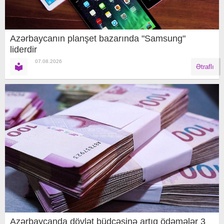
Azərbaycanın planşet bazarında "Samsung"
liderdir
07.08.2026
Ətraflı
Azərbaycanda dövlət büdcəsinə artıq ödəmələr 3