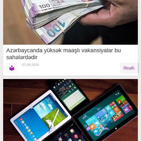
Azərbaycanda yüksək maaşlı vakansiyalar bu
sahələrdədir
07.08.2026
Ətraflı