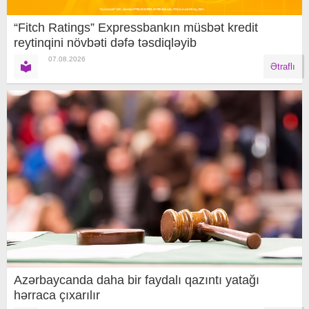
“Fitch Ratings” Expressbankın müsbət kredit
reytinqini növbəti dəfə təsdiqləyib
07.08.2026
Ətraflı
Azərbaycanda daha bir faydalı qazıntı yatağı
hərraca çıxarılır