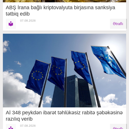
ABŞ İrana bağlı kriptovalyuta birjasına sanksiya
tətbiq edib
07.08.2026
Ətraflı
Aİ 348 peykdən ibarət təhlükəsiz rabitə şəbəkəsinə
razılıq verib
07.08.2026
Ətraflı