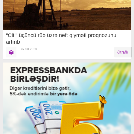
"Citi" üçüncü rüb üzrə neft qiyməti proqnozunu
artırıb
07.08.2026
Ətraflı