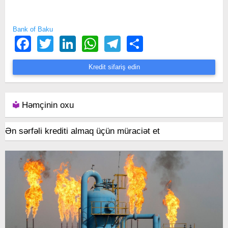
Bank of Baku
Facebook
Twitter
LinkedIn
WhatsApp
Telegram
Share
Kredit sifariş edin
Həmçinin oxu
Ən sərfəli krediti almaq üçün müraciət et