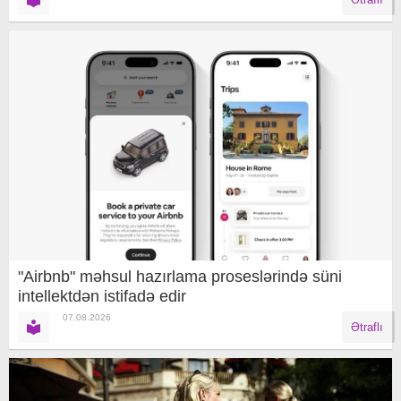
"Airbnb" məhsul hazırlama proseslərində süni
intellektdən istifadə edir
07.08.2026
Ətraflı