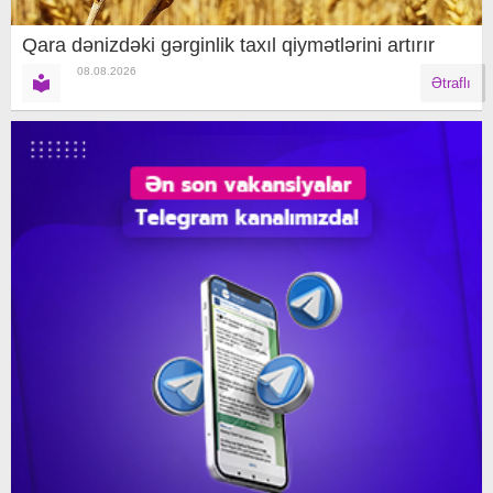
Qara dənizdəki gərginlik taxıl qiymətlərini artırır
08.08.2026
Ətraflı