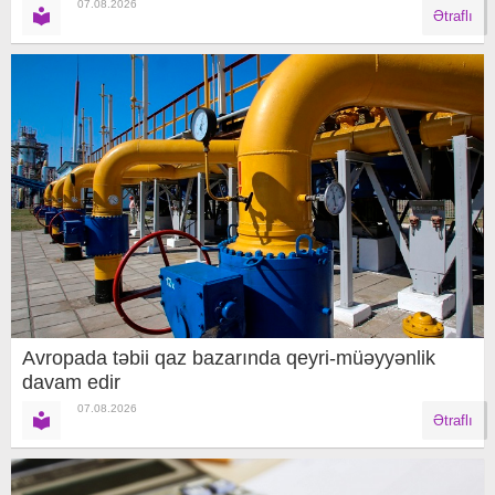
07.08.2026
Ətraflı
Avropada təbii qaz bazarında qeyri-müəyyənlik
davam edir
07.08.2026
Ətraflı