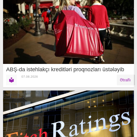
ABŞ-da istehlakçı kreditləri proqnozları üstələyib
07.08.2026
Ətraflı