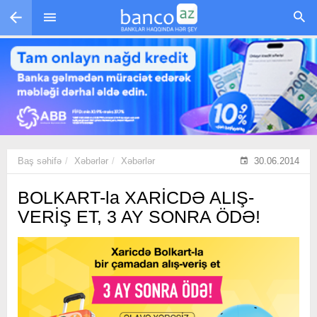
Skip to main content
Baş səhifə
Xəbərlər
Xəbərlər
30.06.2014
BOLKART-la XARİCDƏ ALIŞ-
VERİŞ ET, 3 AY SONRA ÖDƏ!