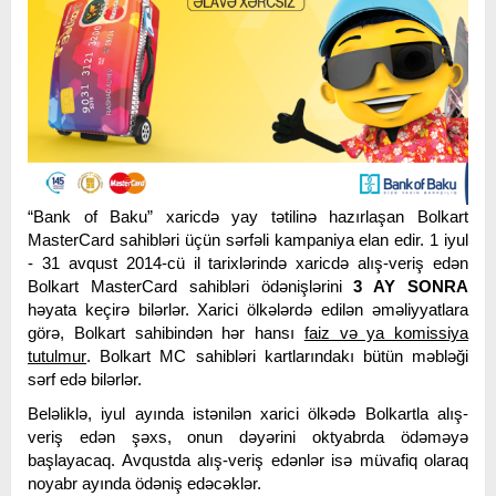
“Bank of Baku” xaricdə yay tətilinə hazırlaşan Bolkart
MasterCard sahibləri üçün sərfəli kampaniya elan edir. 1 iyul
- 31 avqust 2014-cü il tarixlərində xaricdə alış-veriş edən
Bolkart MasterCard sahibləri ödənişlərini
3 AY SONRA
həyata keçirə bilərlər. Xarici ölkələrdə edilən əməliyyatlara
görə, Bolkart sahibindən hər hansı
faiz və ya komissiya
tutulmur
. Bolkart MC sahibləri kartlarındakı bütün məbləği
sərf edə bilərlər.
Beləliklə, iyul ayında istənilən xarici ölkədə Bolkartla alış-
veriş edən şəxs, onun dəyərini oktyabrda ödəməyə
başlayacaq. Avqustda alış-veriş edənlər isə müvafiq olaraq
noyabr ayında ödəniş edəcəklər.