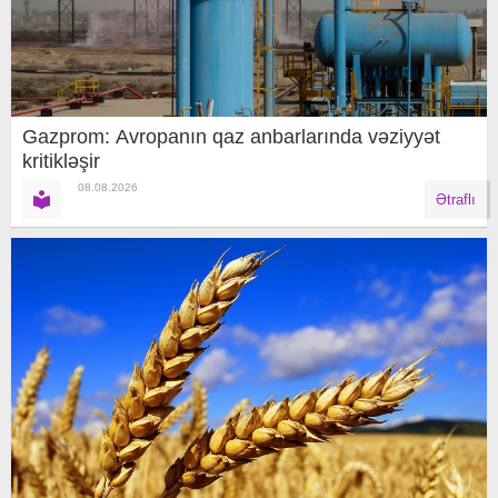
Gazprom: Avropanın qaz anbarlarında vəziyyət
kritikləşir
08.08.2026
Ətraflı