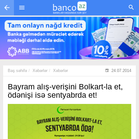
Skip to main content
Baş səhifə
Xəbərlər
Xəbərlər
24.07.2014
Bayram alış-verişini Bolkart-la et,
ödənişi isə sentyabrda et!