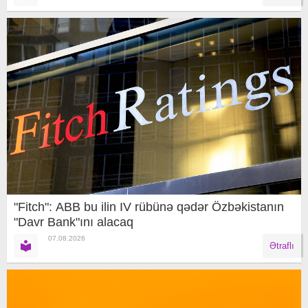
"Fitch": ABB bu ilin IV rübünə qədər Özbəkistanın
"Davr Bank"ını alacaq
07.08.2026
Ətraflı