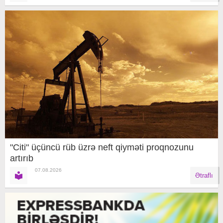
"Citi" üçüncü rüb üzrə neft qiyməti proqnozunu
artırıb
07.08.2026
Ətraflı