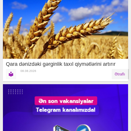
Qara dənizdəki gərginlik taxıl qiymətlərini artırır
08.08.2026
Ətraflı