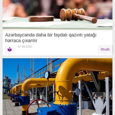
Azərbaycanda daha bir faydalı qazıntı yatağı
hərraca çıxarılır
07.08.2026
Ətraflı