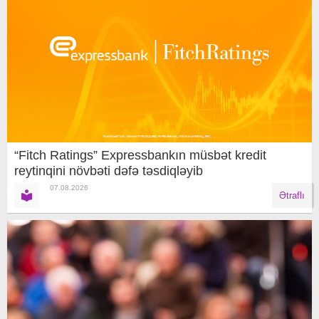
“Fitch Ratings” Expressbankın müsbət kredit
reytinqini növbəti dəfə təsdiqləyib
07.08.2026
Ətraflı