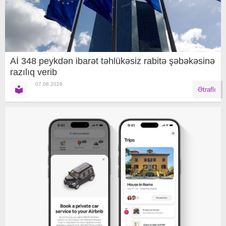
Aİ 348 peykdən ibarət təhlükəsiz rabitə şəbəkəsinə
razılıq verib
07.08.2026
Ətraflı