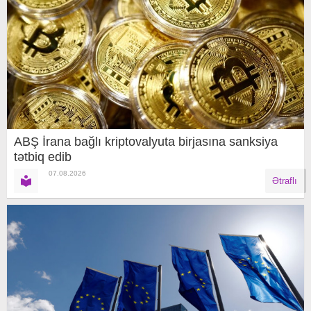
ABŞ İrana bağlı kriptovalyuta birjasına sanksiya
tətbiq edib
07.08.2026
Ətraflı