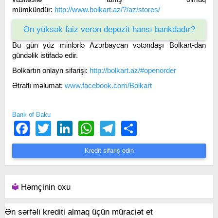
mümkündür:
http://www.bolkart.az/?/az/stores/
Ən yüksək faiz verən depozit hansı bankdadır?
Bu gün yüz minlərlə Azərbaycan vətəndaşı Bolkart-dan
gündəlik istifadə edir.
Bolkartın onlayn sifarişi:
http://bolkart.az/#openorder
Ətraflı məlumat:
www.facebook.com/Bolkart
Bank of Baku
Facebook
Twitter
LinkedIn
WhatsApp
Telegram
Share
Kredit sifariş edin
Həmçinin oxu
Ən sərfəli krediti almaq üçün müraciət et