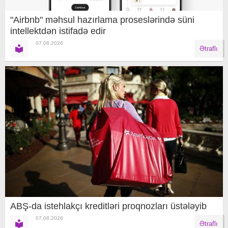
"Airbnb" məhsul hazırlama proseslərində süni
intellektdən istifadə edir
07.08.2026
Ətraflı
ABŞ-da istehlakçı kreditləri proqnozları üstələyib
07.08.2026
Ətraflı