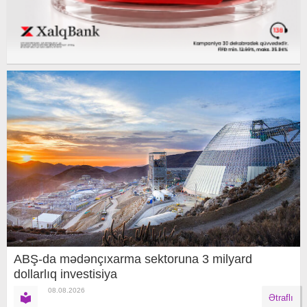
ABŞ-da mədənçıxarma sektoruna 3 milyard
dollarlıq investisiya
08.08.2026
Ətraflı