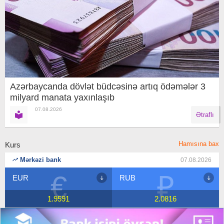
Azərbaycanda dövlət büdcəsinə artıq ödəmələr 3
milyard manata yaxınlaşıb
07.08.2026
Ətraflı
Hamısına bax
Kurs
Mərkəzi bank
07.08.2026
₽
$
RUB
USD
2.0816
1.7