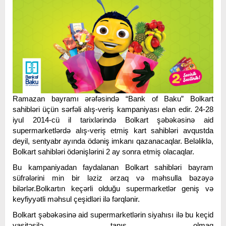
Ramazan bayramı ərəfəsində “Bank of Baku” Bolkart
sahibləri üçün sərfəli alış-veriş kampaniyası elan edir. 24-28
iyul 2014-cü il tarixlərində Bolkart şəbəkəsinə aid
supermarketlərdə alış-veriş etmiş kart sahibləri avqustda
deyil, sentyabr ayında ödəniş imkanı qazanacaqlar. Beləliklə,
Bolkart sahibləri ödənişlərini 2 ay sonra etmiş olacaqlar.
Bu kampaniyadan faydalanan Bolkart sahibləri bayram
süfrələrini min bir ləziz ərzaq və məhsulla bəzəyə
bilərlər.Bolkartın keçərli olduğu supermarketlər geniş və
keyfiyyətli məhsul çeşidləri ilə fərqlənir.
Bolkart şəbəkəsinə aid supermarketlərin siyahısı ilə bu keçid
vasitəsilə tanış olmaq