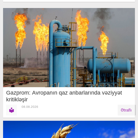
Gazprom: Avropanın qaz anbarlarında vəziyyət
kritikləşir
08.08.2026
Ətraflı