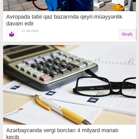
Avropada təbii qaz bazarında qeyri-müəyyənlik
davam edir
07.08.2026
Ətraflı
Azərbaycanda vergi borcları 4 milyard manatı
keçib