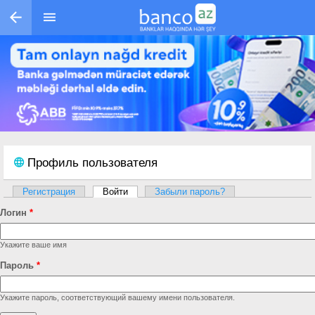
Перейти к основному содержанию
Профиль пользователя
Регистрация
Войти
(активная вкладка)
Забыли пароль?
Главные вкладки
Логин
*
Укажите ваше имя
Пароль
*
Укажите пароль, соответствующий вашему имени пользователя.