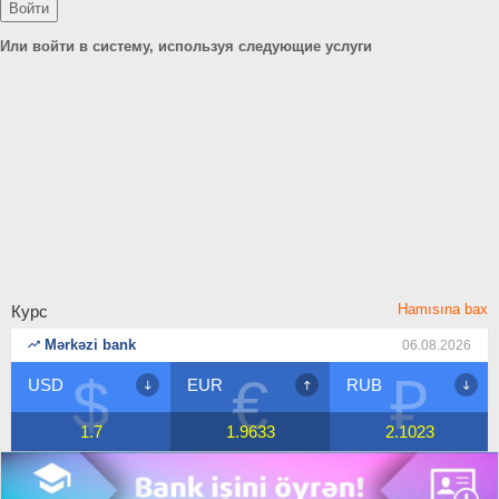
Или войти в систему, используя следующие услуги
Hamısına bax
Курс
Mərkəzi bank
06.08.2026
$
€
₽
USD
EUR
RUB
1.7
1.9633
2.1023