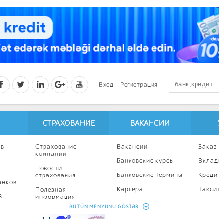
Вход
Регистрация
СТРАХОВАНИЕ
ВАКАНСИИ
ов
Страхование
Вакансии
Заказ
компании
Банковские курсы
Вклад
Новости
Банковские Термины
Креди
страхования
анков
Карьера
Такси
Полезная
8
информация
Профессиональное
Ипоте
BÜTÜN MENYUNU GÖSTƏR
развитие
Страхование
Кампа
калькулятор