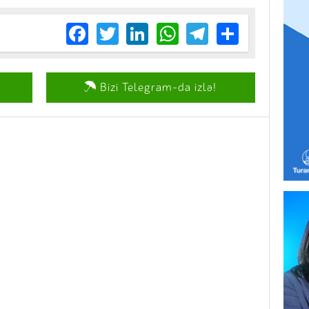
Facebook
Twitter
LinkedIn
WhatsApp
Telegram
Share
Bizi Telegram-da izlə!