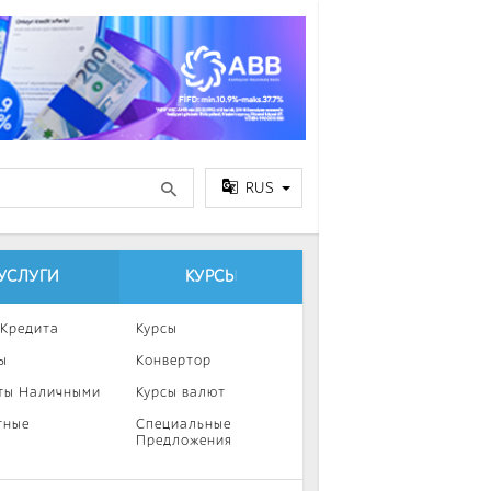
RUS
УСЛУГИ
КУРСЫ
 Кредита
Курсы
ы
Конвертор
ты Наличными
Курсы валют
тные
Специальные
Предложения
ка
нии