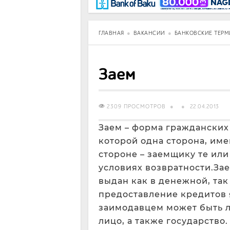
BancoTV
Over Time
ГЛАВНАЯ
ВАКАНСИИ
БАНКОВСКИЕ ТЕР
Заем
2309 ПРОСМОТРОВ
22.04.2013
Заем – форма гражданских
которой одна сторона, им
стороне – заемщику те или
условиях возвратности.Зае
выдан как в денежной, так
предоставление кредитов 
заимодавцем может быть 
лицо, а также государство.