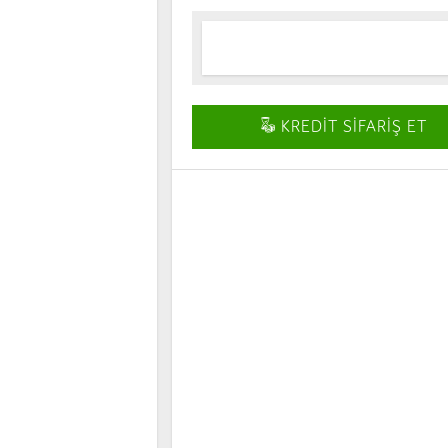
KREDİT SİFARİŞ ET