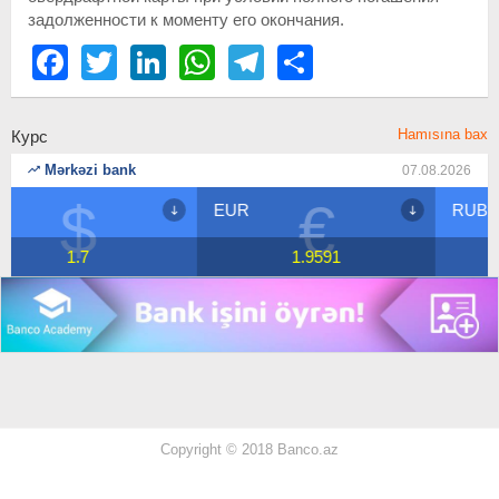
задолженности к моменту его окончания.
Facebook
Twitter
LinkedIn
WhatsApp
Telegram
Share
Hamısına bax
Курс
Mərkəzi bank
07.08.2026
€
₽
EUR
RUB
1.9591
2.0816
Copyright © 2018 Banco.az