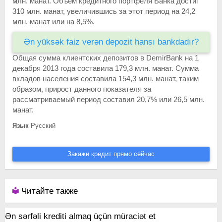
млн. манат. Объем кредитного портфеля Банка достиг
310 млн. манат, увеличившись за этот период на 24,2
млн. манат или на 8,5%.
Ən yüksək faiz verən depozit hansı bankdadır?
Общая сумма клиентских депозитов в DemirBank на 1
декабря 2013 года составила 179,3 млн. манат. Сумма
вкладов населения составила 154,3 млн. манат, таким
образом, прирост данного показателя за
рассматриваемый период составил 20,7% или 26,5 млн.
манат.
Язык
Русский
Закажи кредит прямо сейчас
Читайте также
Ən sərfəli krediti almaq üçün müraciət et