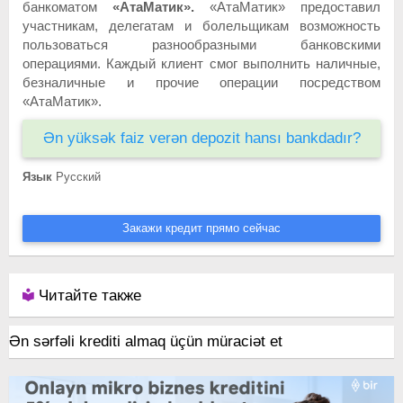
банкоматом
«АтаМатик».
«АтаМатик» предоставил
участникам, делегатам и болельщикам возможность
пользоваться разнообразными банковскими
операциями. Каждый клиент смог выполнить наличные,
безналичные и прочие операции посредством
«АтаМатик».
Ən yüksək faiz verən depozit hansı bankdadır?
Язык
Русский
Закажи кредит прямо сейчас
Читайте также
Ən sərfəli krediti almaq üçün müraciət et