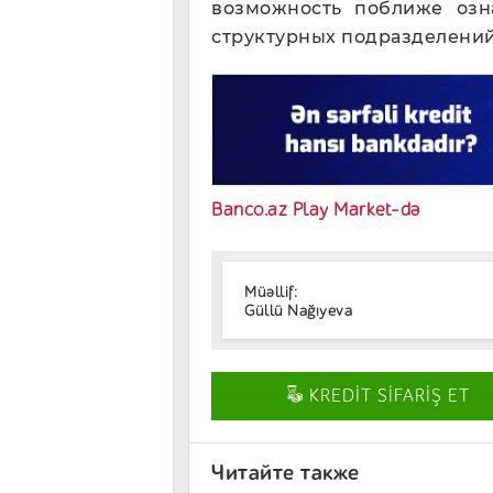
возможность поближе озн
структурных подразделений
Banco.az Play Market-də
Müəllif:
Güllü Nağıyeva
KREDİT SİFARİŞ ET
Читайте также