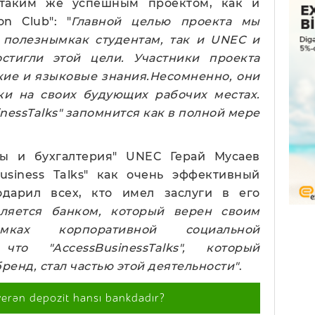
ал таким же успешным проектом, как и
on Club": "
Главной целью проекта мы
 полезнымкак студентам, так и
UNEC
и
стигли этой цели. Участники проекта
кие и языковые знания.Несомненно, они
ки на своих будующих рабочих местах.
nessTalks
" запомнится как в полной мере
сы и бухгалтерия" UNEC Герай Мусаев
Business Talks" как очень эффективный
одарил всех, кто имел заслуги в его
вляется банком, который верен своим
мках корпоративной социальной
, что "
AccessBusinessTalks
", который
ренд, стал частью этой деятельности"
.
verən depozit hansı bankdadır?