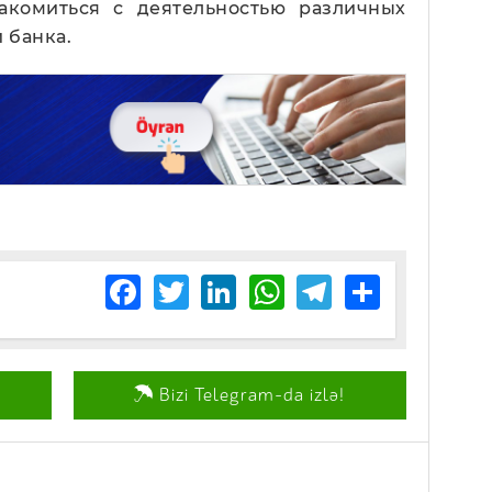
акомиться с деятельностью различных
 банка.
Facebook
Twitter
LinkedIn
WhatsApp
Telegram
Share
Bizi Telegram-da izlə!