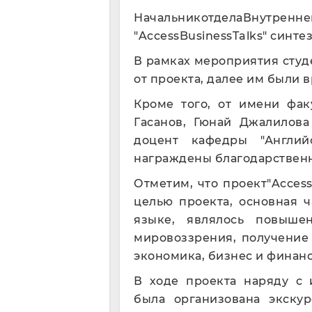
НачальникотделаВнутренне
"AccessBusinessTalks" синт
В рамках мероприятия сту
от проекта, далее им были 
Кроме того, от имени фак
Гасанов, Гюнай Джалилова 
доцент кафедры "Англий
награждены благодарствен
Отметим, что проект"Access
целью проекта, основная 
языке, являлось повыше
мировоззрения, получение
экономика, бизнес и финан
В ходе проекта наряду с 
была организована экску