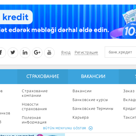
Вход
Регистрация
СТРАХОВАНИЕ
ВАКАНСИИ
ов
Страхование
Вакансии
Заказ
компании
Банковские курсы
Вклад
Новости
Банковские Термины
Креди
страхования
анков
Карьера
Такси
Полезная
8
информация
Профессиональное
Ипоте
BÜTÜN MENYUNU GÖSTƏR
развитие
Страхование
Кампа
калькулятор