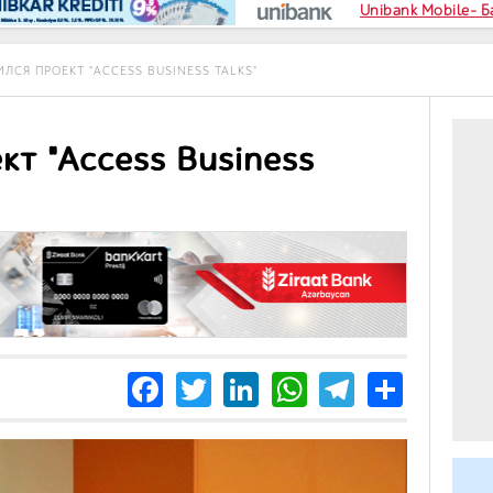
Unibank Mobile- 
ЛСЯ ПРОЕКТ "ACCESS BUSINESS TALKS"
т "Access Business
Facebook
Twitter
LinkedIn
WhatsApp
Telegra
Share