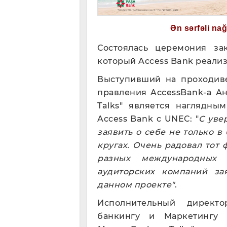
Ən sərfəli na
Состоялась церемония зак
который Access Bank ре
Выступивший на проходив
правления AccessBank-a Ана
Talks" является наглядны
Access Bank с UNEC: "
С уве
заявить о себе не только в
кругах. Очень радовал тот 
разных международных 
аудиторских компаний за
данном проекте"
.
Исполнительный директо
банкингу и Маркетингу 