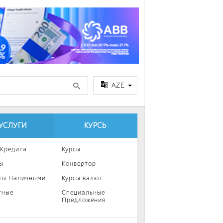
AZE
УСЛУГИ
КУРСЫ
 Кредита
Курсы
ы
Конвертор
ты Наличными
Курсы валют
тные
Специальные
Предложения
ка
нии