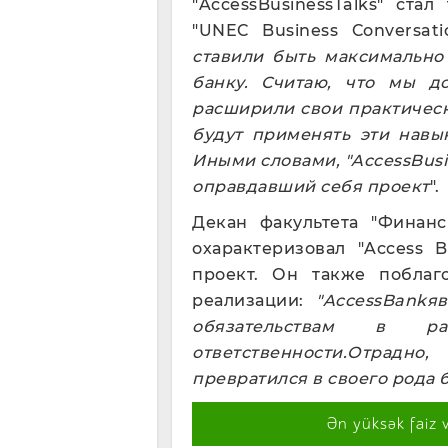
"AccessBusinessTalks" ст
"UNEC Business Conversati
ставили быть максимально
банку. Считаю, что мы до
расширили свои практичес
будут применять эти навы
Иными словами, "
AccessBusi
оправдавший себя проект
".
Декан факультета "Финан
охарактеризовал "Access 
проект. Он также поблаг
реализации:
"
AccessBank
я
обязательствам в ра
ответственности.Отрадно
превратился в своего рода б
Ən yüksək faiz 