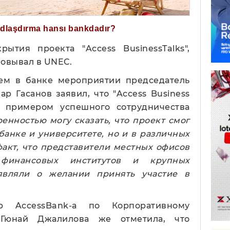
ğdlaşdırma hansı bankdadır?
рытия проекта "Access BusinessTalks",
ализовывал в UNEC.
ем в банке мероприятии председатель
р Гасанов заявил, что "Access Business
м примером успешного сотрудничества
ренностью могу сказать, что проект смог
 банке и университете, но и в различных
факт, что представители местных офисов
финансовых институтов и крупных
являли о желании принять участие в
р AccessBank-а по Корпоративному
Гюнай Джалилова же отметила, что