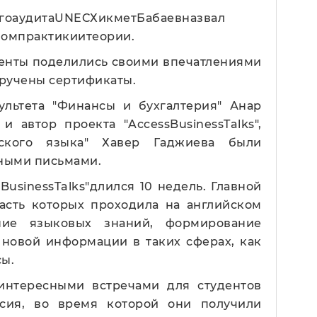
гоаудитаUNECХикметБабаевназвал
езомпрактикиитеории.
денты поделились своими впечатлениями
вручены сертификаты.
ультета "Финансы и бухгалтерия" Анар
и автор проекта "AccessBusinessTalks",
ского языка" Хавер Гаджиева были
ными письмами.
BusinessTalks"длился 10 недель. Главной
часть которых проходила на английском
ние языковых знаний, формирование
 новой информации в таких сферах, как
сы.
интересными встречами для студентов
рсия, во время которой они получили