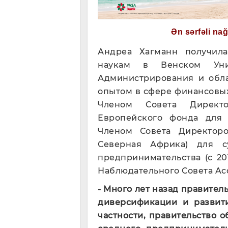
Ən sərfəli na
Андреа Хагманн получил
наукам в Венском Уни
Администрирования и обла
опытом в сфере финансовых
Членом Совета Директ
Европейского фонда для 
Членом Совета Директор
Северная Африка) для с
предпринимательства (с 20
Наблюдательного Совета Acc
-
Много лет назад правител
диверсификации и развит
частности, правительство 