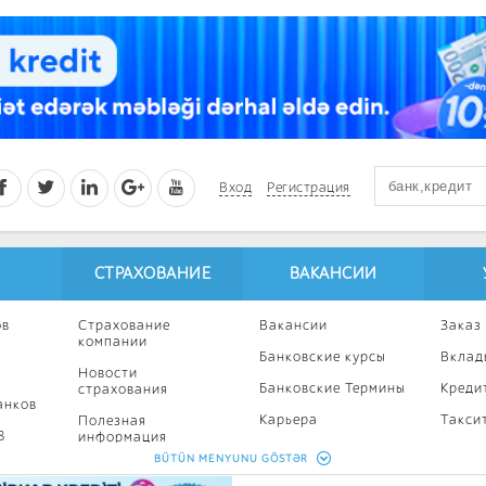
Вход
Регистрация
СТРАХОВАНИЕ
ВАКАНСИИ
ов
Страхование
Вакансии
Заказ
компании
Банковские курсы
Вклад
Новости
Банковские Термины
Креди
страхования
анков
Карьера
Такси
Полезная
8
информация
Профессиональное
Ипоте
BÜTÜN MENYUNU GÖSTƏR
развитие
Страхование
Кампа
калькулятор