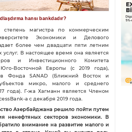
ğdlaşdırma hansı bankdadır?
а степень магистра по коммерческим
верситете Экономики и Делового
дает более чем двадцати пяти летним
 услуг. В настоящее время она является
оров и Инвестиционного Комитета
Юго-Восточной Европы (с 2019 года),
ов Фонда SANAD (Ближний Восток и
убъектов микро, малого и среднего
17 года). Г-жа Хагманн является Членом
essBank-а с декабря 2019 года.
ьство Азербайджана решило пойти путем
ия ненефтяных секторов экономики. В
обратило внимание на развитие малого и