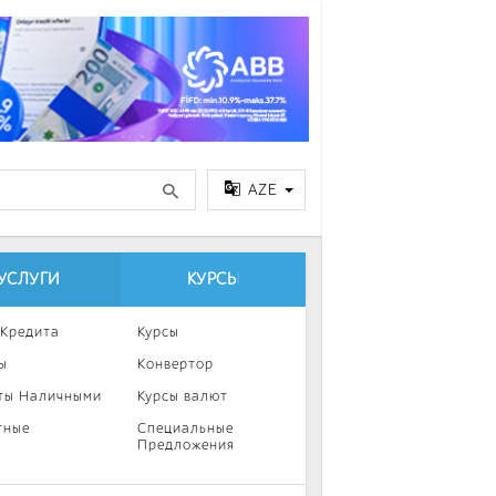
AZE
УСЛУГИ
КУРСЫ
 Кредита
Курсы
ы
Конвертор
ты Наличными
Курсы валют
тные
Специальные
Предложения
ка
нии