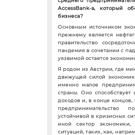
среднего предприниматель
AccessBank
-а, который о
бизнеса?
Основным источником экон
прежнему является нефтег
правительство сосредото
пандемия в сочетании с пад
уязвимой остается экономик
Я родом из Австрии, где ми
движущей силой экономики
именно малое предприним
страны. Оно способствует
доходов и, в конце концов,
предпринимательство п
устойчивой в кризисных сит
иной сектор экономики,
ситуаций, таких, как, напр