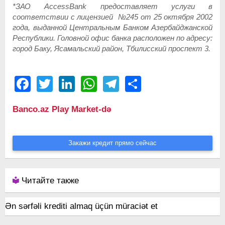
*ЗАО
AccessBank
предоставляет услуги в
соответствии с лицензией №245 от 25 октября 2002
года, выданной Центральным Банком Азербайджанской
Республики. Головной офис банка расположен по адресу:
город Баку, Ясамальский район, Тбилисский проспект 3.
Facebook
Twitter
LinkedIn
WhatsApp
Telegram
Share
Banco.az Play Market-də
Закажи кредит прямо сейчас
Читайте также
Ən sərfəli krediti almaq üçün müraciət et