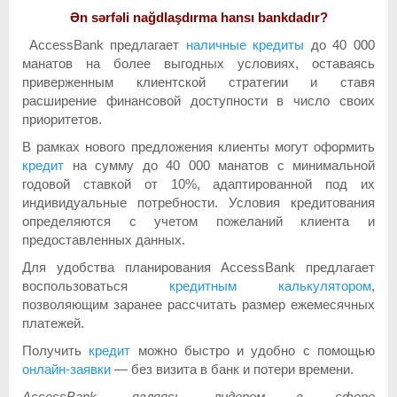
Ən sərfəli nağdlaşdırma hansı bankdadır?
AccessBank предлагает
наличные кредиты
до 40 000
манатов на более выгодных условиях, оставаясь
приверженным клиентской стратегии и ставя
расширение финансовой доступности в число своих
приоритетов.
В рамках нового предложения клиенты могут оформить
кредит
на сумму до 40 000 манатов с минимальной
годовой ставкой от 10%, адаптированной под их
индивидуальные потребности. Условия кредитования
определяются с учетом пожеланий клиента и
предоставленных данных.
Для удобства планирования AccessBank предлагает
воспользоваться
кредитным калькулятором
,
позволяющим заранее рассчитать размер ежемесячных
платежей.
Получить
кредит
можно быстро и удобно с помощью
онлайн-заявки
— без визита в банк и потери времени.
AccessBank
, являясь лидером в сфере