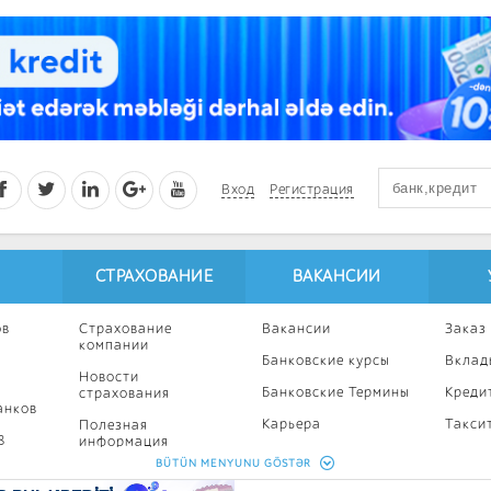
Вход
Регистрация
СТРАХОВАНИЕ
ВАКАНСИИ
ов
Страхование
Вакансии
Заказ
компании
Банковские курсы
Вклад
Новости
Банковские Термины
Креди
страхования
анков
Карьера
Такси
Полезная
8
информация
Профессиональное
Ипоте
BÜTÜN MENYUNU GÖSTƏR
развитие
Страхование
Кампа
калькулятор