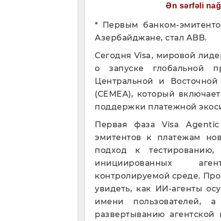
Ən sərfəli na
* Первым банком-эмитент
Азербайджане, стал ABB.
Сегодня Visa, мировой лид
о запуске глобальной п
Центральной и Восточной
(CEMEA), который включае
поддержки платежной экоси
Первая фаза Visa Agenti
эмитентов к платежам нов
подход к тестированию,
инициированных аге
контролируемой среде. Про
увидеть, как ИИ-агенты о
имени пользователей, а
развертыванию агентской 