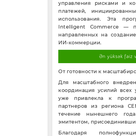
управления рисками и ко
платежей, инициированн
использования. Эта про
Intelligent Commerce — 
направленных на создани
ИИ-коммерции.
Ən yüksək faiz 
От готовности к масштабир
Для масштабного внедре
координация усилий всех 
уже привлекла к програ
партнеров из региона СЕ
течение нынешнего год
эмитентом, присоединившими
Благодаря полнофункц