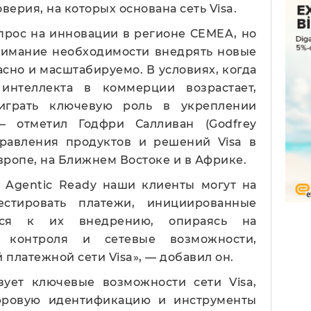
верия, на которых основана сеть Visa.
прос на инновации в регионе CEMEA, но
онимание необходимости внедрять новые
сно и масштабируемо. В условиях, когда
 интеллекта в коммерции возрастает,
играть ключевую роль в укреплении
— отметил Годфри Салливан (Godfrey
аправления продуктов и решений Visa в
вропе, на Ближнем Востоке и в Африке.
a Agentic Ready наши клиенты могут на
естировать платежи, инициированные
ться к их внедрению, опираясь на
ы контроля и сетевые возможности,
платежной сети Visa», — добавил он.
ьзует ключевые возможности сети Visa,
фровую идентификацию и инструменты