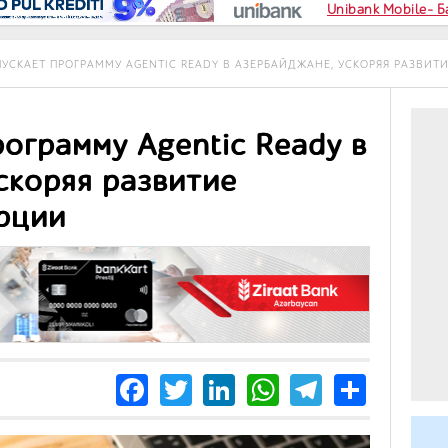
Unibank Mobile- 
ПУСКАЕТ ПРОГРАММУ AGENTIC READY В АЗЕРБАЙДЖАНЕ, УСКОРЯЯ РАЗВИ
рограмму Agentic Ready в
скоряя развитие
рции
Facebook
Twitter
LinkedIn
WhatsApp
Telegra
Share