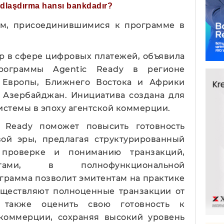
ğdlaşdırma hansı bankdadır?
ом, присоединившимися к программе в
ер в сфере цифровых платежей, объявила
рограммы Agentic Ready в регионе
 Европы, Ближнего Востока и Африки
т Азербайджан. Инициатива создана для
стемы в эпоху агентской коммерции.
c Ready поможет повысить готовность
ой эры, предлагая структурированный
 проверке и пониманию транзакций,
нтами, в полнофункциональной
грамма позволит эмитентам на практике
существляют полноценные транзакции от
 также оценить свою готовность к
коммерции, сохраняя высокий уровень