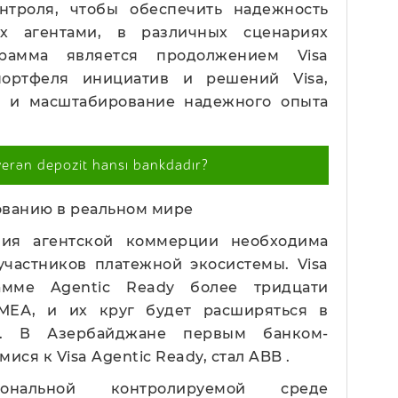
нтроля, чтобы обеспечить надежность
ых агентами, в различных сценариях
грамма является продолжением Visa
портфеля инициатив и решений Visa,
е и масштабирование надежного опыта
verən depozit hansı bankdadır?
ованию в реальном мире
ния агентской коммерции необходима
участников платежной экосистемы. Visa
мме Agentic Ready более тридцати
МЕА, и их круг будет расширяться в
а. В Азербайджане первым банком-
ся к Visa Agentic Ready, стал ABB .
иональной контролируемой среде