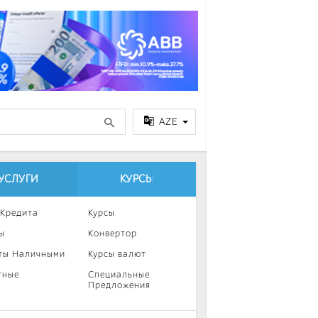
AZE
УСЛУГИ
КУРСЫ
 Кредита
Курсы
ы
Конвертор
ты Наличными
Курсы валют
тные
Специальные
Предложения
ка
нии