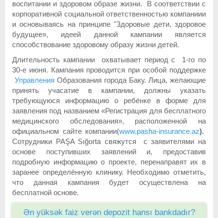
воспитании и здоровом образе жизни. В соответствии с
корпоративной социальной ответственностью компаниии
и основываясь на принципе "Здоровые дети, здоровое
будущее», идеей данной кампании является
способствование здоровому образу жизни детей.
Длительность кампании охватывает период с 1-го по
30-е июня. Кампания проводится при особой поддержке
Управления
Образования города Баку. Лица, желающие
принять учасатие в кампании, должны указать
требующуюся информацию о ребёнке в форме для
заявления под названием «Регистрация для бесплатного
медицинского обследования», расположенной на
официальном сайте компании(
www.pasha-insurance.az
)
.
Сотрудники PAŞA Sığorta свяжутся с заявителями на
основе поступивших заявлений и, предоставив
подробную информацию о проекте, перенаправят их в
заранее определённую клинику. Необходимо отметить,
что данная кампания будет осуществлена на
бесплатной основе.
Ən yüksək faiz verən depozit hansı bankdadır?