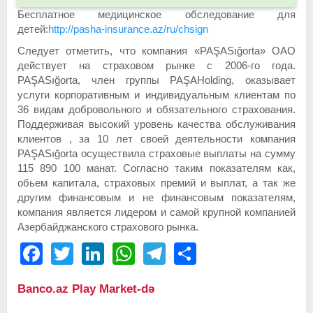
Бесплатное медицинское обследование для
детей:
http://pasha-insurance.az/ru/chsign
Следует отметить, что компания «PAŞASığorta» ОАО
действует на страховом рынке с 2006-го года.
PAŞASığorta, член группы PAŞAHolding, оказывает
услуги корпоративным и индивидуальным клиентам по
36 видам добровольного и обязательного страхования.
Поддерживая высокий уровень качества обслуживания
клиентов , за 10 лет своей деятельности компания
PAŞASığorta осуществила страховые выплаты на сумму
115 890 100 манат. Согласно таким показателям как,
обьем капитала, страховых премий и выплат, а так же
другим финансовым и не финансовым показателям,
компания является лидером и самой крупной компанией
Азербайджанского страхового рынка.
Facebook
Twitter
LinkedIn
WhatsApp
Telegram
Share
Banco.az Play Market-də