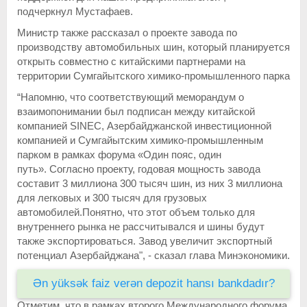
подчеркнул Мустафаев.
Министр также рассказал о проекте завода по
производству автомобильных шин, который планируется
открыть совместно с китайскими партнерами на
территории Сумгайытского химико-промышленного парка
“Напомню, что соответствующий меморандум о
взаимопонимании был подписан между китайской
компанией SINEC, Азербайджанской инвестиционной
компанией и Сумгайытским химико-промышленным
парком в рамках форума «Один пояс, один
путь». Согласно проекту, годовая мощность завода
составит 3 миллиона 300 тысяч шин, из них 3 миллиона
для легковых и 300 тысяч для грузовых
автомобилей.Понятно, что этот объем только для
внутреннего рынка не рассчитывался и шины будут
также экспортироваться. Завод увеличит экспортный
потенциал Азербайджана", - сказал глава Минэкономики.
Ən yüksək faiz verən depozit hansı bankdadır?
Отметим, что в рамках второго Международного форума