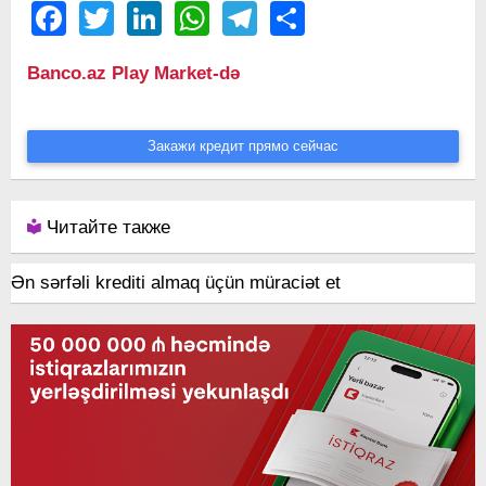
Facebook
Twitter
LinkedIn
WhatsApp
Telegram
Share
Banco.az Play Market-də
Закажи кредит прямо сейчас
Читайте также
Ən sərfəli krediti almaq üçün müraciət et