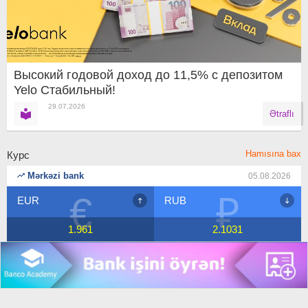
Высокий годовой доход до 11,5% с депозитом
Yelo Стабильный!
29.07.2026
Ətraflı
Hamısına bax
Курс
Mərkəzi bank
05.08.2026
€
₽
EUR
RUB
1.961
2.1031