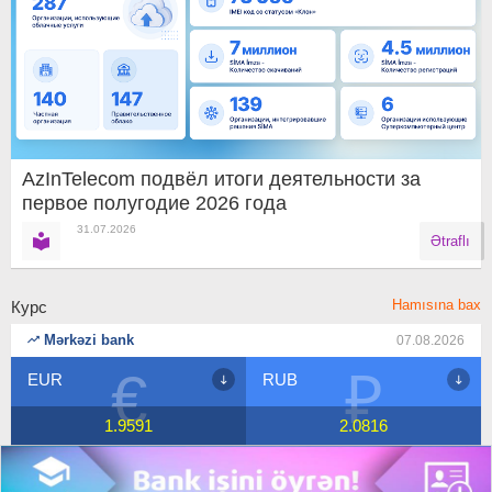
AzInTelecom подвёл итоги деятельности за
первое полугодие 2026 года
31.07.2026
Ətraflı
Hamısına bax
Курс
Mərkəzi bank
07.08.2026
₽
$
RUB
USD
2.0816
1.7