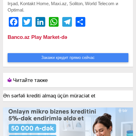
Irşad, Kontakt Home, Maxi.az, Soliton, World Telecom и
Optimal.
Facebook
Twitter
LinkedIn
WhatsApp
Telegram
Share
Banco.az Play Market-də
Закажи кредит прямо сейчас
Читайте также
Ən sərfəli krediti almaq üçün müraciət et