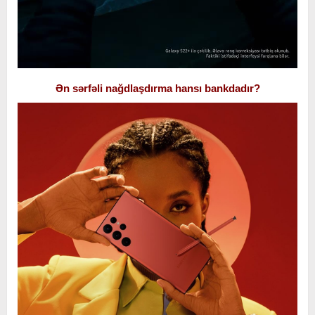
Ən sərfəli nağdlaşdırma hansı bankdadır?