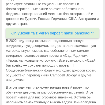
реализует различные социальные проекты и
благотворительные акции за счет собственного
бюджета, пожертвований местных благотворителей и
доноров из Турции, России, Германии, США, Австралии и
других стран.
Ən yüksək faiz verən depozit hansı bankdadır?
В 2022 году фонд оказывал продовольственную
поддержку нуждающимся, предоставлял ежемесячную
материальную помощь малообеспеченным семьям
ветеранов, реализовывал проекты «Сад Родины»,
«Герои, написавшие историю», «Все возможно», «Сдай
батарейку — сохрани природу», провел III
Общереспубликанский форум молодых доноров крови,
осуществил перевод книги Campbell Biology и другие
инициативы.
В этом году мы планируем начать новый проект по
обучению девочек из малообеспеченных семей. Этот
проект имеет для нас огромное значение. Хотела бы
напомнить замечательную мысль Гаджи Зейналабдина