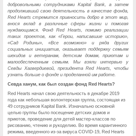
добровольными сотрудниками
K
apital Bank, а затем
продолживший свою деятельность в качестве фонда,
Red
Hearts
стремится привносить добро в этот мир,
внося вклад в различные сферы жизни и помогая
нуждающимся. Фонд Red Hearts, помимо реализации
таких проектов, как «Герои, написавшие историю»,
«Сад Родины», «Все возможно» и ряда других
социальных инициатив, оказывает поддержку семьям
шехидов и ветеранам, детским домам, приютам и
малообеспеченным семьям. Мы взяли интервью у
Севды Хагвердиевой, президента Red Hearts, чтобы
узнать больше о фонде и проделанной им работе.
Севда ханум, как был создан фонд Red Hearts?
Red Hearts начал свою деятельность в декабре 2019
года как небольшая волонтерская группа, состоящая из
49 сотрудников Kapital Bank. Изначально основной
целью группы было посещение детских домов и
приютов, проведение для детей мастер-классов по
рисованию, чтению и рукоделию. Во время карантинного
режима, введенного из-за вируса COVID-19, Red Hearts