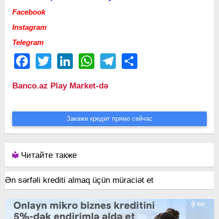
Facebook
Instagram
Telegram
Facebook
Twitter
LinkedIn
WhatsApp
Telegram
Share
Banco.az Play Market-də
Закажи кредит прямо сейчас
Читайте также
Ən sərfəli krediti almaq üçün müraciət et