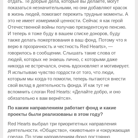
отдать. Те добрые дела, которые вы делаете, могут
показаться незначительными, но они добавляют красок
в жизнь людей, помогают пережить трудные моменты. А
это не имеет измеримой ценности. Сейчас я как герой
Отечественной войны получаю президентскую пенсию.
И теперь я тоже буду в вашем списке доноров, буду
также делать пожертвования в ваш фонд. Потому что я
верю в прозрачность и честность Red Hearts», —
говорилось в сообщении. Слышать такие слова от
людей, которых не знаешь лично, с которыми даже
никогда не встречался, очень вдохновляет и мотивирует.
Я испытываю чувство гордости от того, что люди,
которым мы когда-то помогли, теперь пытаются внести
свой вклад в деятельность фонда. И как тут не
вспомнить слоган Red Hearts: «Делайте добро, и оно
обязательно к вам вернётся».
По каким направлениям работает фонд и какие
проекты были реализованы в этом году?
Red Hearts выбрал три приоритетных направления
деятельности. «Общество», «животные» и «окружающая
среда». По этим направлениям фонд постоянно