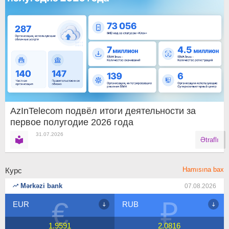
AzInTelecom подвёл итоги деятельности за
первое полугодие 2026 года
31.07.2026
Ətraflı
Hamısına bax
Курс
Mərkəzi bank
07.08.2026
₽
$
RUB
USD
2.0816
1.7