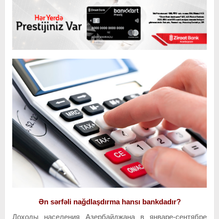
Ən sərfəli nağdlaşdırma hansı bankdadır?
Доходы населения Азербайджана в январе-сентябре