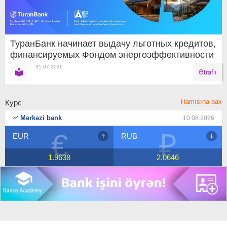
ТуранБанк начинает выдачу льготных кредитов,
финансируемых Фондом энергоэффективности
31.07.2026
Ətraflı
Hamısına bax
Курс
Mərkəzi bank
10.08.2026
€
₽
EUR
RUB
1.9638
2.0646