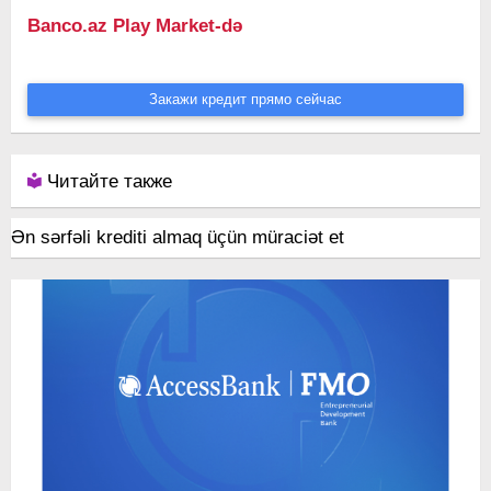
Banco.az Play Market-də
Закажи кредит прямо сейчас
Читайте также
Ən sərfəli krediti almaq üçün müraciət et