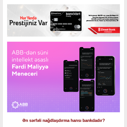
Ən sərfəli nağdlaşdırma hansı bankdadır?