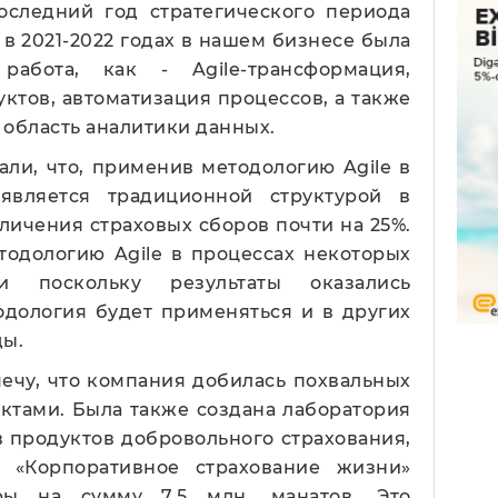
оследний год стратегического периода
в 2021-2022 годах в нашем бизнесе была
работа, как - Agile-трансформация,
ктов, автоматизация процессов, а также
 область аналитики данных.
ли, что, применив методологию Agile в
является традиционной структурой в
личения страховых сборов почти на 25%.
одологию Agile в процессах некоторых
и поскольку результаты оказались
одология будет применяться и в других
ды.
мечу, что компания добилась похвальных
уктами. Была также создана лаборатория
в продуктов добровольного страхования,
у «Корпоративное страхование жизни»
ры на сумму 7,5 млн. манатов. Это