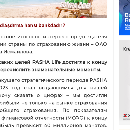
ğdlaşdırma hansı bankdadır?
онное итоговое интервью председателя
ии страны по страхованию жизни – ОАО
за Исмаилова.
 каких целей PASHA Life достигла к концу
перечислить знаменательные моменты.
текущего стратегического периода PASHA
 2023 год стал выдающимся для нашей
хочу сказать о цифрах – мы достигли
прибыли не только на рынке страхования
бщего страхования. По показателям
 финансовой отчетности (МСФО) к концу
рибыль превысит 40 миллионов манатов.