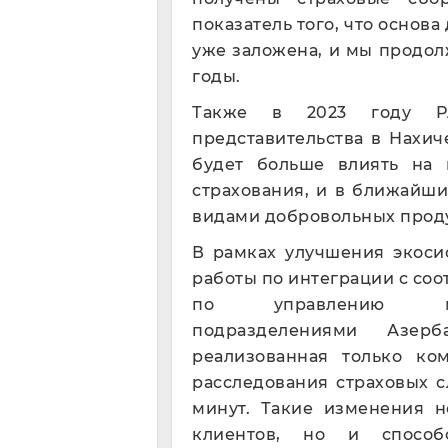
показатель того, что основ
уже заложена, и мы продо
годы.
Также в 2023 году PA
представительства в Нахич
будет больше влиять на 
страхования, и в ближайш
видами добровольных проду
В рамках улучшения экоси
работы по интеграции с с
по управлению мед
подразделениями Азерб
реализованная только ко
расследования страховых с
минут. Такие изменения н
клиентов, но и способс