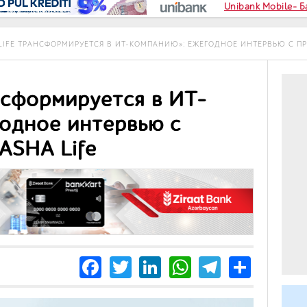
Unibank Mobile- 
LIFE ТРАНСФОРМИРУЕТСЯ В ИТ-КОМПАНИЮ»: ЕЖЕГОДНОЕ ИНТЕРВЬЮ С ПР
нсформируется в ИТ-
одное интервью с
ASHA Life
Facebook
Twitter
LinkedIn
WhatsApp
Telegra
Share