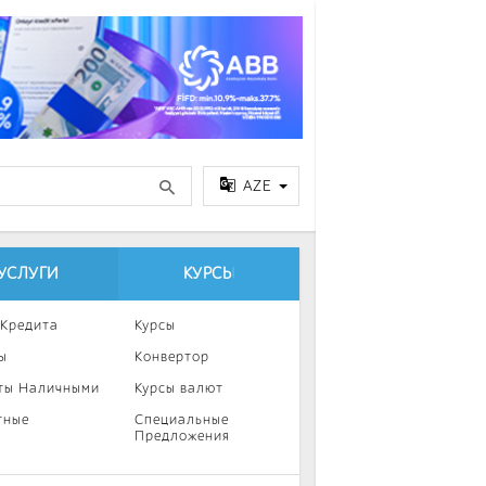
AZE
УСЛУГИ
КУРСЫ
 Кредита
Курсы
ы
Конвертор
ты Наличными
Курсы валют
тные
Специальные
Предложения
ка
нии