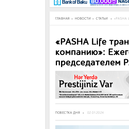
BancoTV
Over Time
ГЛАВНАЯ
НОВОСТИ
СТАТЬИ
«PASHA 
«PASHA Life тра
компанию»: Ежег
председателем P
ПОВЕСТКА ДНЯ
02.01.2024