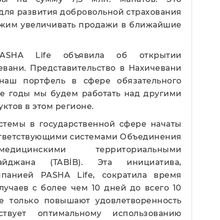
а для развития добровольной страхования
лжим увеличивать продажи в ближайшие
SHA Life объявила об открытии
евани. Представительство в Нахичевани
наш портфель в сфере обязательного
ие годы мы будем работать над другими
ктов в этом регионе.
стемы в государственной сфере начаты
оответствующими системами Объединения
ицинскими территориальными
айджана (TABİB). Эта инициатива,
мпанией PASHA Life, сократила время
лучаев с более чем 10 дней до всего 10
е только повышают удовлетворенность
твует оптимальному использованию