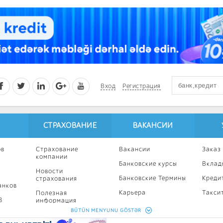
Вход
Регистрация
СТРАХОВАНИЕ
ВАКАНСИИ
ов
Страхование
Вакансии
Заказ
компании
Банковские курсы
Вклад
Новости
Банковские Термины
Креди
страхования
анков
Карьера
Такси
Полезная
8
информация
Профессиональное
Ипоте
BÜTÜN MENYUNU GÖSTƏR
развитие
Страхование
Кампа
калькулятор