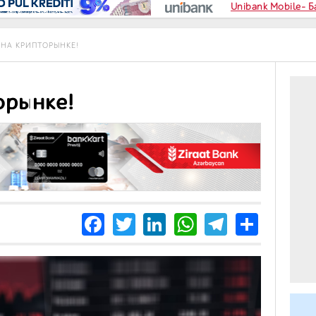
Unibank Mobile- 
НА КРИПТОРЫНКЕ!
орынке!
Facebook
Twitter
LinkedIn
WhatsApp
Telegra
Share