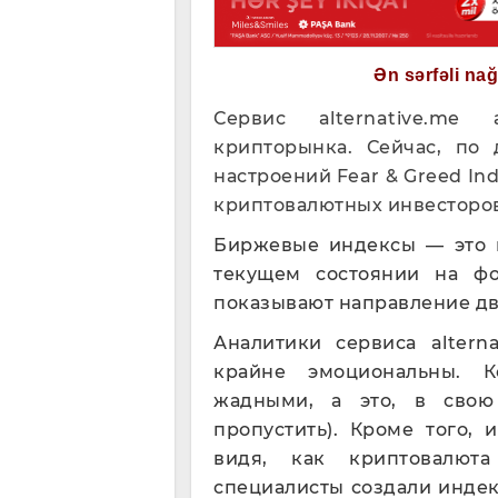
Ən sərfəli na
Сервис alternative.me 
крипторынка. Сейчас, по
настроений Fear & Greed In
криптовалютных инвесторов
Биржевые индексы — это 
текущем состоянии на ф
показывают направление д
Аналитики сервиса altern
крайне эмоциональны. К
жадными, а это, в свою
пропустить). Кроме того,
видя, как криптовалют
специалисты создали индек