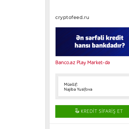
cryptofeed.ru
Banco.az Play Market-də
Müəllif:
Najiba Yusifova
KREDİT SİFARİŞ ET