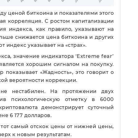
жду ценой биткоина и показателями этого
ная корреляция. С ростом капитализации
ия индекса, как правило, указывают на
ольше снижается цена биткоина и других
т индекс указывает на «страх».
са, значение индикатора ‘Extreme fear’
 является хорошим сигналом на покупку.
р показывает «Жадность», это говорит о
кой вероятности коррекции.
йне нестабилен. На протяжении двух
бив психологическую отметку в 6000
криптовалюта демонстрирует суточный
цене 6 177 долларов.
 тот самый отскок цены от нижней цены,
ерх к новым результатам.