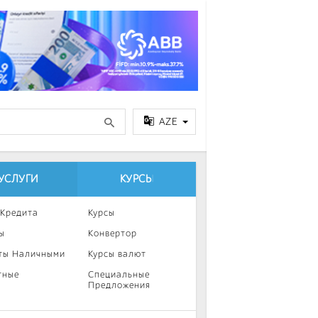
AZE
УСЛУГИ
КУРСЫ
 Кредита
Курсы
ы
Конвертор
ты Наличными
Курсы валют
тные
Специальные
Предложения
ка
нии