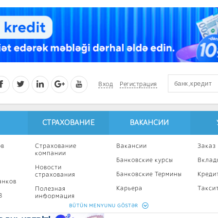
Вход
Регистрация
СТРАХОВАНИЕ
ВАКАНСИИ
ов
Страхование
Вакансии
Заказ
компании
Банковские курсы
Вклад
Новости
Банковские Термины
Креди
страхования
анков
Карьера
Такси
Полезная
8
информация
Профессиональное
Ипоте
BÜTÜN MENYUNU GÖSTƏR
развитие
Страхование
Кампа
калькулятор