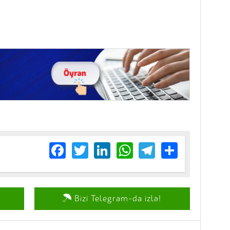
Facebook
Twitter
LinkedIn
WhatsApp
Telegram
Share
Bizi Telegram-da izlə!