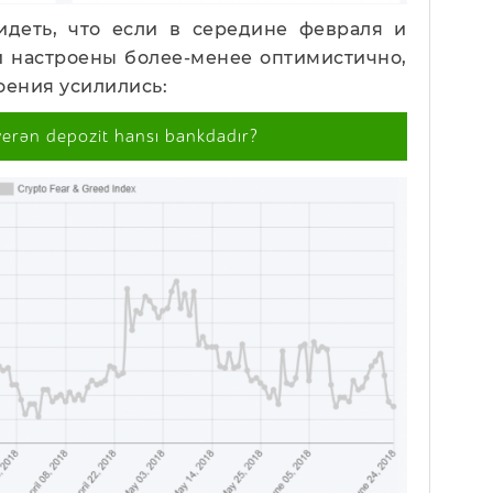
идеть, что если в середине февраля и
и настроены более-менее оптимистично,
оения усилились:
verən depozit hansı bankdadır?