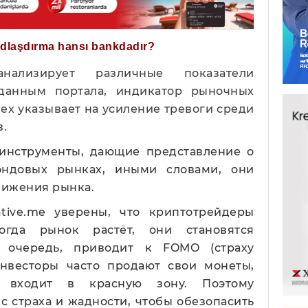
ğdlaşdırma hansı bankdadır?
анализирует различные показатели
 данным портала, индикатор рыночных
dex указывает на усиление тревоги среди
.
инструменты, дающие представление о
ондовых рынках, иными словами, они
вижения рынка.
ative.me уверены, что криптотрейдеры
огда рынок растёт, они становятся
 очередь, приводит к FOMO (страху
 инвесторы часто продают свои монеты,
а входит в красную зону. Поэтому
с страха и жадности, чтобы обезопасить