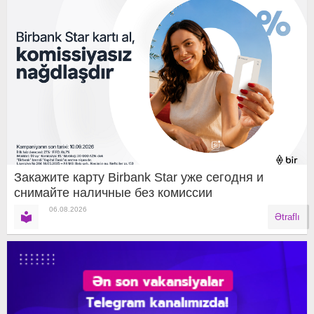
Закажите карту Birbank Star уже сегодня и
снимайте наличные без комиссии
06.08.2026
Ətraflı