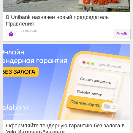
В Unibank назначен новый председатель
Правления
03.08.2026
Ətraflı
Оформляйте тендерную гарантию без залога в
Yelo Интернет-банкинге