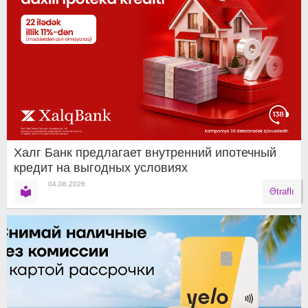
Халг Банк предлагает внутренний ипотечный
кредит на выгодных условиях
04.08.2026
Ətraflı