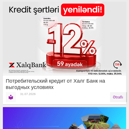
Потребительский кредит от Халг Банк на
выгодных условиях
31.07.2026
Ətraflı