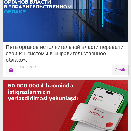
Пять органов исполнительной власти перевели
свои ИТ-системы в «Правительственное
облако».
06.08.2026
Ətraflı