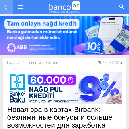
Перейти к основному содержанию
Главная
Новости
Статьи
06.08.2025
Новая эра в картах Birbank:
безлимитные бонусы и больше
возможностей для заработка