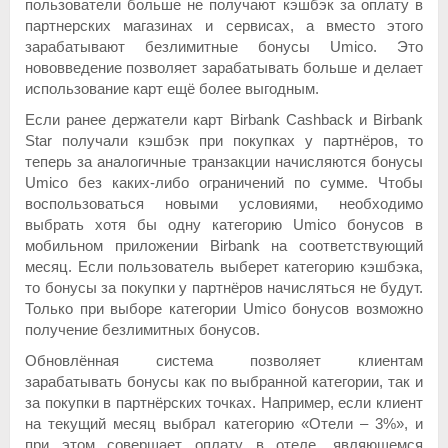
пользователи больше не получают кэшбэк за оплату в
партнерских магазинах и сервисах, а вместо этого
зарабатывают безлимитные бонусы Umico. Это
нововведение позволяет зарабатывать больше и делает
использование карт ещё более выгодным.
Если ранее держатели карт Birbank Cashback и Birbank
Star получали кэшбэк при покупках у партнёров, то
теперь за аналогичные транзакции начисляются бонусы
Umico без каких-либо ограничений по сумме. Чтобы
воспользоваться новыми условиями, необходимо
выбрать хотя бы одну категорию Umico бонусов в
мобильном приложении Birbank на соответствующий
месяц. Если пользователь выберет категорию кэшбэка,
то бонусы за покупки у партнёров начисляться не будут.
Только при выборе категории Umico бонусов возможно
получение безлимитных бонусов.
Обновлённая система позволяет клиентам
зарабатывать бонусы как по выбранной категории, так и
за покупки в партнёрских точках. Например, если клиент
на текущий месяц выбрал категорию «Отели – 3%», и
при этом совершает оплату в отеле, являющемся