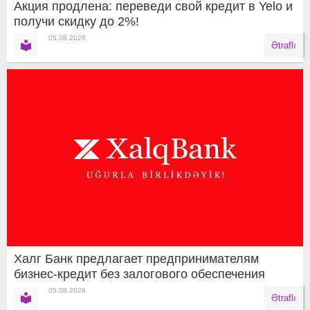
Акция продлена: переведи свой кредит в Yelo и
получи скидку до 2%!
05.08.2026
Ətraflı
Халг Банк предлагает предпринимателям
бизнес-кредит без залогового обеспечения
05.08.2026
Ətraflı