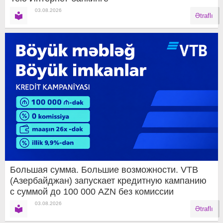
03.08.2026
Ətraflı
Большая сумма. Большие возможности. VTB
(Азербайджан) запускает кредитную кампанию
с суммой до 100 000 AZN без комиссии
03.08.2026
Ətraflı