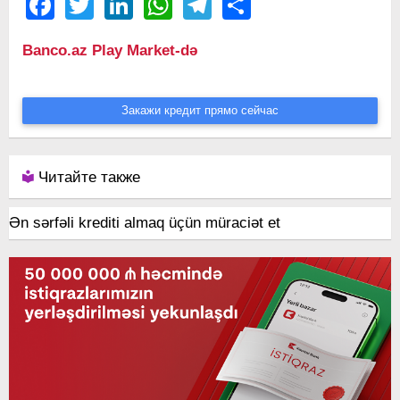
Facebook
Twitter
LinkedIn
WhatsApp
Telegram
Share
Banco.az Play Market-də
Закажи кредит прямо сейчас
Читайте также
Ən sərfəli krediti almaq üçün müraciət et