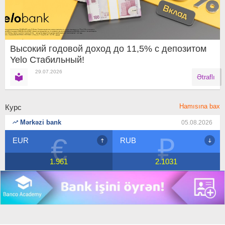
Высокий годовой доход до 11,5% с депозитом
Yelo Стабильный!
29.07.2026
Ətraflı
Hamısına bax
Курс
Mərkəzi bank
05.08.2026
₽
$
RUB
USD
2.1031
1.7