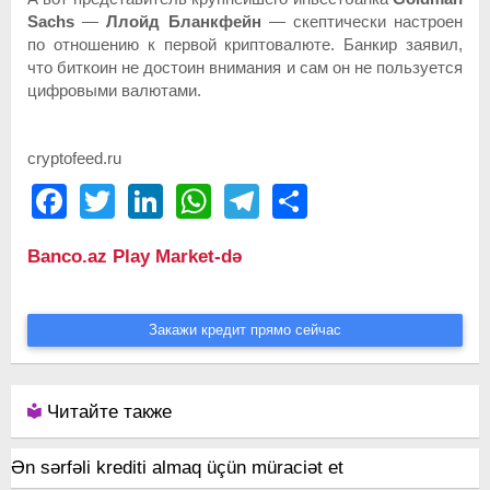
Sachs
—
Ллойд Бланкфейн
— скептически настроен
по отношению к первой криптовалюте. Банкир заявил,
что биткоин не достоин внимания и сам он не пользуется
цифровыми валютами.
cryptofeed.ru
Facebook
Twitter
LinkedIn
WhatsApp
Telegram
Share
Banco.az Play Market-də
Закажи кредит прямо сейчас
Читайте также
Ən sərfəli krediti almaq üçün müraciət et