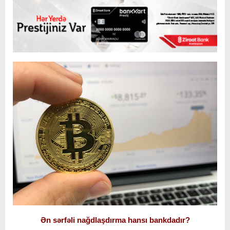
Ən sərfəli nağdlaşdırma hansı bankdadır?