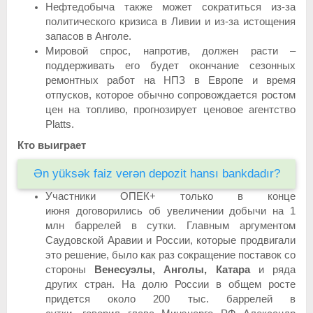
Нефтедобыча также может сократиться из-за
политического кризиса в Ливии и из-за истощения
запасов в Анголе.
Мировой спрос, напротив, должен расти –
поддерживать его будет окончание сезонных
ремонтных работ на НПЗ в Европе и время
отпусков, которое обычно сопровождается ростом
цен на топливо, прогнозирует ценовое агентство
Platts.
Кто выиграет
Ən yüksək faiz verən depozit hansı bankdadır?
Участники ОПЕК+ только в конце
июня договорились об увеличении добычи на 1
млн баррелей в сутки. Главным аргументом
Саудовской Аравии и России, которые продвигали
это решение, было как раз сокращение поставок со
стороны
Венесуэлы, Анголы, Катара
и ряда
других стран. На долю России в общем росте
придется около 200 тыс. баррелей в