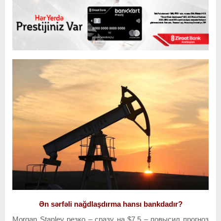
Ən sərfəli nağdlaşdırma hansı bankdadır?
Morgan Stanley резко – сразу на $7,5 – повысил прогноз