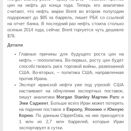
цен на нефть до конца года. Теперь его аналитики
считают, что нефть марки Brent во втором полугодии
подорожает до $85 за баррель, пишет РБК со ссылкой
на отчет банка. В последний раз нефть стоила столько
осенью 2014 года, сейчас Brent торгуется чуть дешевле
$78.
Детали
Главные причины для будущего роста цен на
нефть – геополитика. Во-первых, росту цен будет
способствовать риск торговой войны, развязанной
США. Во-вторых, – политика США, направленная
против Ирана.
Экспорт иранской нефти уже под угрозой: США
настаивают на обнулении экспортных поставок,
пишут аналитики
Morgan Stanley Мартин Ратс
и
Эми Саджент
. Больше всего Иран может потерять
на падении поставок в
Европу, Японию
и
Южную
Корею
. По данным ClipperData, на них приходится
1 млн из 2,7 млн баррелей, которые Иран
экспортирует в сутки.