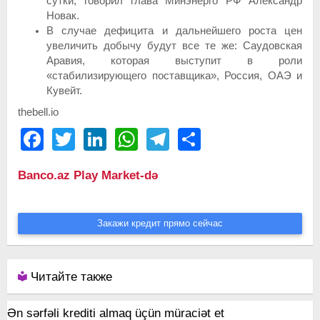
сутки, говорил глава Минэнерго РФ Александр
Новак.
В случае дефицита и дальнейшего роста цен
увеличить добычу будут все те же: Саудовская
Аравия, которая выступит в роли
«стабилизирующего поставщика», Россия, ОАЭ и
Кувейт.
thebell.io
Facebook
Twitter
LinkedIn
WhatsApp
Telegram
Share
Banco.az Play Market-də
Закажи кредит прямо сейчас
Читайте также
Ən sərfəli krediti almaq üçün müraciət et