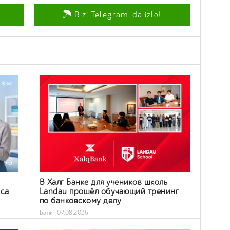
Bizi Telegram-da izlə!
В Халг Банке для учеников школы
еса
Landau прошёл обучающий тренинг
по банковскому делу
Банк
07.08.2026