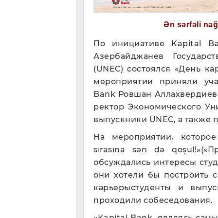
Ən sərfəli na
По инициативе Kapital B
Азербайджанев Государс
(UNEC) состоялся «День ка
мероприятии приняли уча
Bank Ровшан Аллахвердиев
ректор Экономического Ун
выпускники UNEC, а также п
На мероприятии, которое 
sırasına sən də qoşul!»(
обсуждались интересы студ
они хотели бы построить с
карьерыстуденты и выпу
проходили собеседования.
«Kapital Bank, являясь са