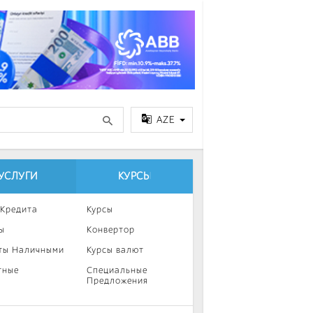
AZE
УСЛУГИ
КУРСЫ
 Кредита
Курсы
ы
Конвертор
ты Наличными
Курсы валют
тные
Специальные
Предложения
ка
нии