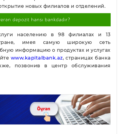
открытие новых филиалов и отделений.
verən depozit hansı bankdadır?
услуги населению в 98 филиалах и 13
тране, имея самую широкую сеть
бную информацию о продуктах и услугах
айте
www.kapitalbank.az
, страницах банка
акже, позвонив в центр обслуживания