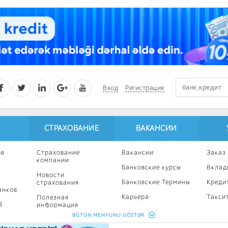
Вход
Регистрация
СТРАХОВАНИЕ
ВАКАНСИИ
ов
Страхование
Вакансии
Заказ
компании
Банковские курсы
Вклад
Новости
Банковские Термины
Креди
страхования
анков
Карьера
Такси
Полезная
8
информация
Профессиональное
Ипоте
BÜTÜN MENYUNU GÖSTƏR
развитие
Страхование
Кампа
калькулятор