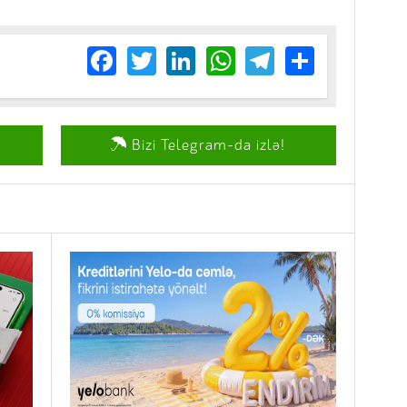
Facebook
Twitter
LinkedIn
WhatsApp
Telegram
Share
Bizi Telegram-da izlə!