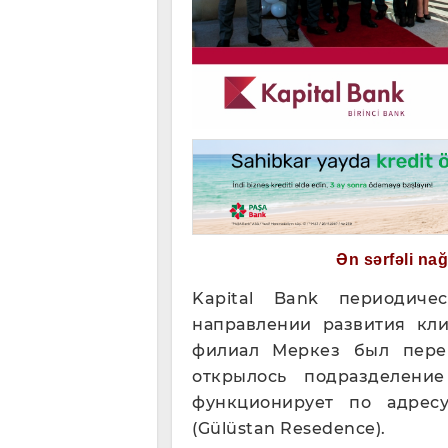
Ən sərfəli na
Kapital Bank периодиче
направлении развития кли
филиал Меркез был пере
открылось подразделени
функционирует по адрес
(Gülüstan Resedence).