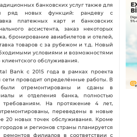
адиционных банковских услуг также для
тся ряд новых функций: рандеву с
тавка платежных карт и банковских
нального ассистента, заказ некоторых
жа, бронирование авиабилетов и отелей,
авка товаров с за рубежом и т.д. Новый
обходимыми условиями и возможностями
о клиентского обслуживания.
ital Bank с 2015 года в рамках проекта
 сети проводит определённые работы. В
 были отремонтированы и сданы в
лиалы и отделения банка, полностью
 требованиям. На протяжение 4 лет,
отремонтированы, переведены в новые
ее 20 новых точек обслуживания. Кроме
е городов и регионов страны планируется
 ремонтов филиалов в соответствии с