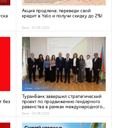
Акция продлена: переведи свой
уска
кредит в Yelo и получи скидку до 2%!
Банк
05.08.2026
ТуранБанк завершил стратегический
т без
проект по продвижению гендерного
равенства в рамках международного
сотрудничества
Банк
04.08.2026