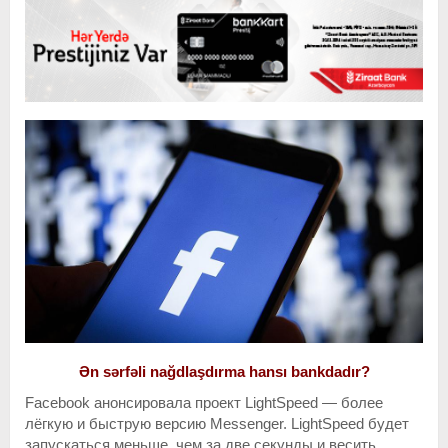
Ən sərfəli nağdlaşdırma hansı bankdadır?
Facebook анонсировала проект LightSpeed — более
лёгкую и быструю версию Messenger. LightSpeed будет
запускаться меньше, чем за две секунды и весить