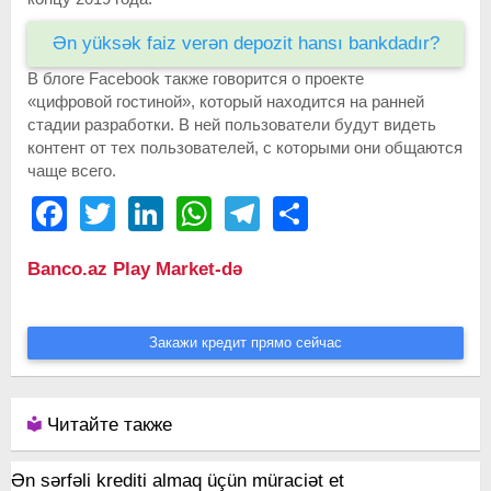
Ən yüksək faiz verən depozit hansı bankdadır?
В блоге Facebook также говорится о проекте
«цифровой гостиной», который находится на ранней
стадии разработки. В ней пользователи будут видеть
контент от тех пользователей, с которыми они общаются
чаще всего.
Facebook
Twitter
LinkedIn
WhatsApp
Telegram
Share
Banco.az Play Market-də
Закажи кредит прямо сейчас
Читайте также
Ən sərfəli krediti almaq üçün müraciət et