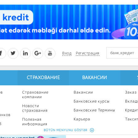
Вход
Регистрация
СТРАХОВАНИЕ
ВАКАНСИИ
ов
Страхование
Вакансии
Заказ
компании
Банковские курсы
Вклад
Новости
Банковские Термины
Креди
страхования
анков
Карьера
Такси
Полезная
8
информация
Профессиональное
Ипоте
BÜTÜN MENYUNU GÖSTƏR
развитие
Страхование
Кампа
калькулятор