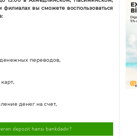
0 до 15.00 в Ахмедлинском, Насиминском,
м филиалах вы сможете воспользоваться
:
 денежных переводов,
карт,
ление денег на счет,
verən depozit hansı bankdadır?