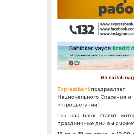
Ən sərfəli na
Expressbank
поздравляет
Национального Спасения и
и процветания!
Так как банк ставит инт
праздничные дни вы сможете