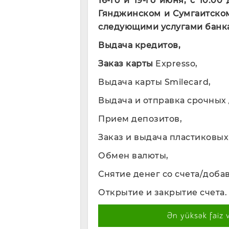
16-го и 19-го июня, с 10.0
Гянджинском и Сумгаитско
следующими услугами банка
Выдача кредитов,
Заказ карты
Expresso,
Выдача карты Smilecard,
Выдача и отправка срочных
Прием депозитов,
Заказ и выдача пластиковых 
Обмен валюты,
Снятие денег со счета/добав
Открытие и закрытие счета.
Ən yüksək faiz 