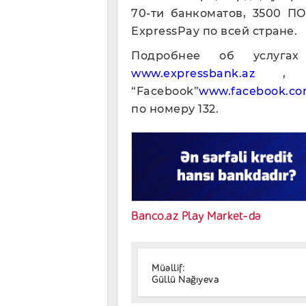
70-ти банкоматов, 3500 П
ExpressPay по всей стране.
Подробнее об услуга
www.expressbank.az
, на
“Facebook”
www.facebook.co
по номеру 132.
Banco.az Play Market-də
Müəllif:
Güllü Nağıyeva