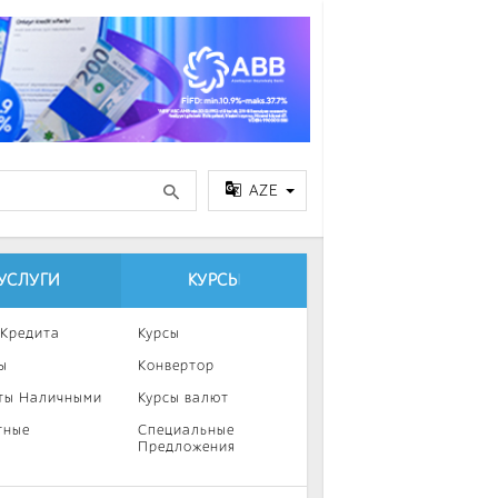
AZE
УСЛУГИ
КУРСЫ
 Кредита
Курсы
ы
Конвертор
ты Наличными
Курсы валют
тные
Специальные
Предложения
ка
нии