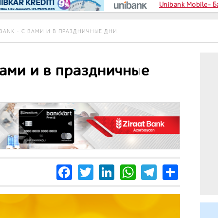
Unibank Mobile- 
BANK - С ВАМИ И В ПРАЗДНИЧНЫЕ ДНИ!
вами и в праздничные
Facebook
Twitter
LinkedIn
WhatsApp
Telegra
Share