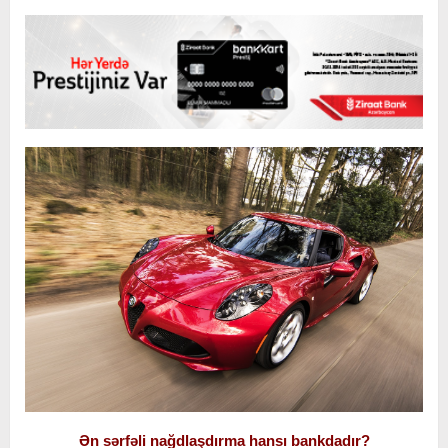
Ən sərfəli nağdlaşdırma hansı bankdadır?