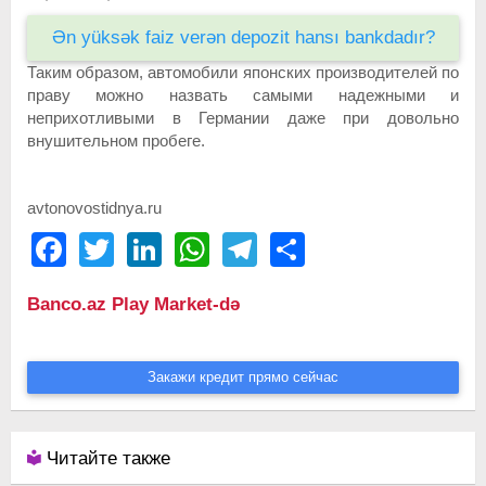
Ən yüksək faiz verən depozit hansı bankdadır?
Таким образом, автомобили японских производителей по
праву можно назвать самыми надежными и
неприхотливыми в Германии даже при довольно
внушительном пробеге.
avtonovostidnya.ru
Facebook
Twitter
LinkedIn
WhatsApp
Telegram
Share
Banco.az Play Market-də
Закажи кредит прямо сейчас
Читайте также