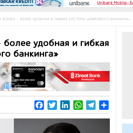
Unibank Mobile- 
K BIZNES — БОЛЕЕ УДОБНАЯ И ГИБКАЯ СИСТЕМА ЦИФРОВОГО БАНКИНГА»
— более удобная и гибкая
го банкинга»
Facebook
Twitter
LinkedIn
WhatsApp
Telegra
Share