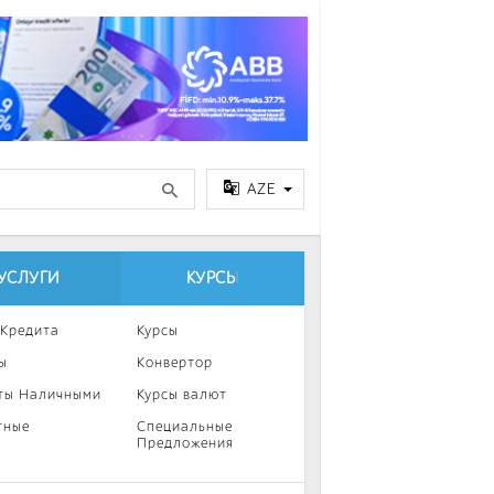
AZE
УСЛУГИ
КУРСЫ
 Кредита
Курсы
ы
Конвертор
ты Наличными
Курсы валют
тные
Специальные
Предложения
ка
нии