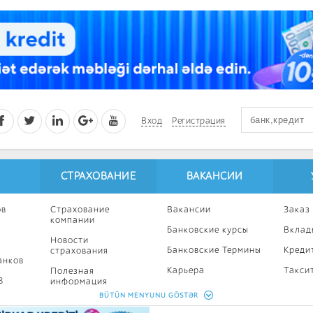
Вход
Регистрация
СТРАХОВАНИЕ
ВАКАНСИИ
ов
Страхование
Вакансии
Заказ
компании
Банковские курсы
Вклад
Новости
Банковские Термины
Креди
страхования
анков
Карьера
Такси
Полезная
8
информация
Профессиональное
Ипоте
BÜTÜN MENYUNU GÖSTƏR
развитие
Страхование
Кампа
калькулятор