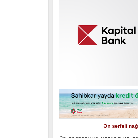
Ən sərfəli na