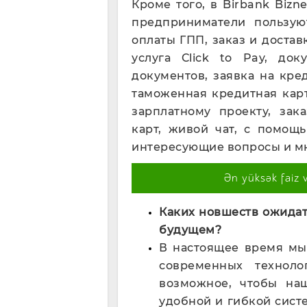
Кроме того, в Birbank Biz
предприниматели пользую
оплаты ГПП, заказ и достав
услуга Click to Pay, до
документов, заявка на кре
таможенная кредитная кар
зарплатному проекту, зак
карт, живой чат, с помощ
интересующие вопросы и мн
Ən yüksək faiz 
Каких новшеств ожидат
будущем?
В настоящее время мы
современных технол
возможное, чтобы на
удобной и гибкой сист