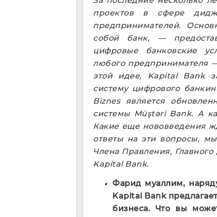
За последние несколько ле
проектов в сфере дидж
предпринимателей.
Основ
собой банк, — предоста
цифровые банковские ус
любого предпринимателя — 
этой идее, Kapital Bank 
систему цифрового банкинг
Biznes является обновле
системы
Müştəri Bank
. А к
Какие еще нововведения ж
ответы на эти вопросы, м
Члена Правления, Главног
Kapital Bank
.
Фарид муаллим, наряд
Kapital Bank предлагае
бизнеса. Что вы може