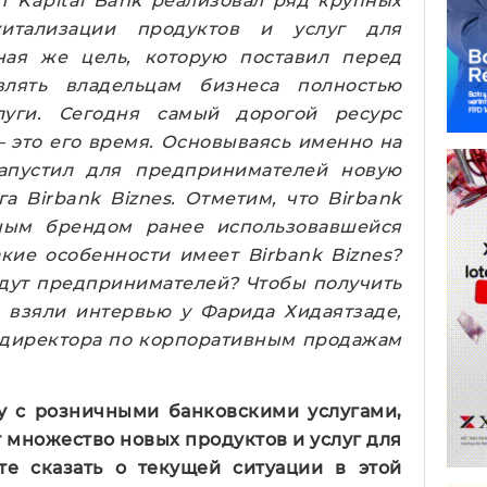
т Kapital Bank реализовал ряд крупных
итализации продуктов и услуг для
ная же цель, которую поставил перед
влять владельцам бизнеса полностью
луги. Сегодня самый дорогой ресурс
это его время.
Основываясь именно на
запустил для предпринимателей новую
а Birbank Biznes.
Отметим, что Birbank
нным брендом ранее использовавшейся
акие особенности имеет
Birbank Biznes?
дут предпринимателей?
Чтобы получить
ы взяли интервью у Фарида Хидаятзаде,
о директора по корпоративным продажам
у с розничными банковскими услугами,
т множество новых продуктов и услуг для
те сказать о текущей ситуации в этой