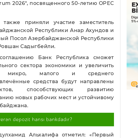
rum 2026", посвященного 50-летию OPEC
 также приняли участие заместитель
айджанской Республики Анар Ахундов и
ый Посол Азербайджанской Республики
Ровшан Садыгбейли.
 соглашению Банк Республика сможет
ьного сектора экономики и увеличить
я микро, малого и среднего
влечённые средства будут направлены
тов, способствующих развитию
анию новых рабочих мест и устойчивому
байджана.
verən depozit hansı bankdadır?
улхамид Альхалифа отметил: «Первый