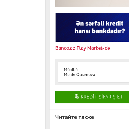
Banco.az Play Market-də
Müəllif:
Mehin Qasımova
KREDİT SİFARİŞ ET
Читайте также