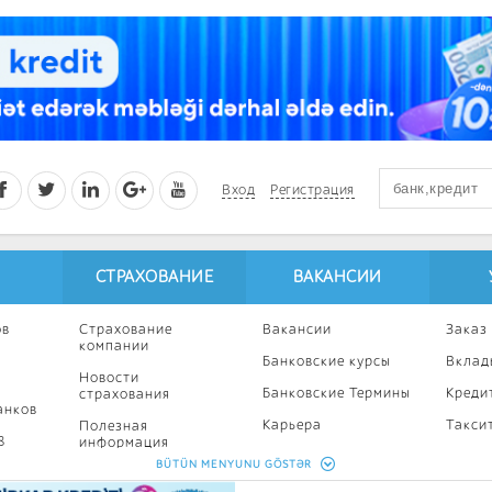
Вход
Регистрация
СТРАХОВАНИЕ
ВАКАНСИИ
ов
Страхование
Вакансии
Заказ
компании
Банковские курсы
Вклад
Новости
Банковские Термины
Креди
страхования
анков
Карьера
Такси
Полезная
8
информация
Профессиональное
Ипоте
BÜTÜN MENYUNU GÖSTƏR
развитие
Страхование
Кампа
калькулятор