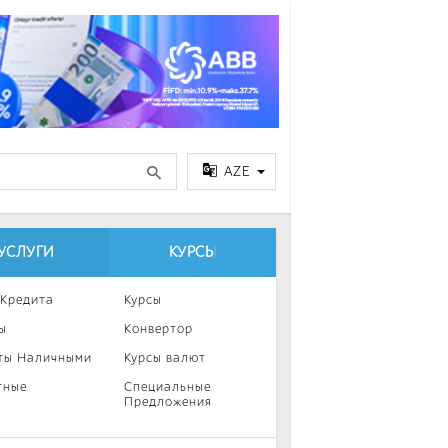
AZE
УСЛУГИ
КУРСЫ
 Кредита
Курсы
ы
Конвертор
ты Наличными
Курсы валют
тные
Специальные
Предложения
ка
нии