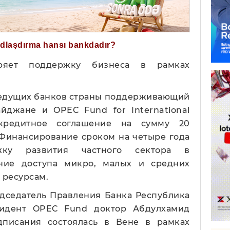
ğdlaşdırma hansı bankdadır?
ряет поддержку бизнеса в рамках
 ведущих банков страны поддерживающий
йджане и OPEC Fund for International
кредитное соглашение на сумму 20
Финансирование сроком на четыре года
жку развития частного сектора в
ние доступа микро, малых и средних
 ресурсам.
дседатель Правления Банка Республика
зидент OPEC Fund доктор Абдулхамид
дписания состоялась в Вене в рамках