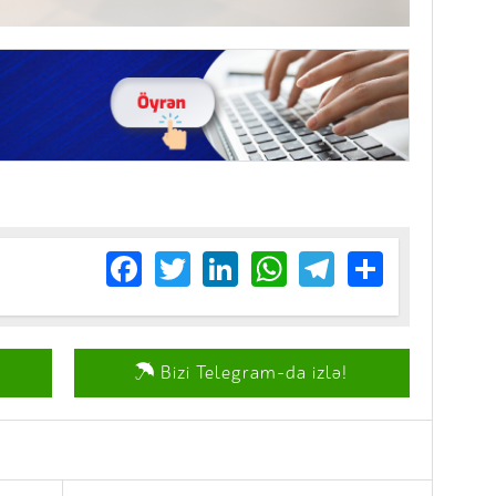
Facebook
Twitter
LinkedIn
WhatsApp
Telegram
Share
Bizi Telegram-da izlə!