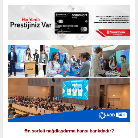
Ən sərfəli nağdlaşdırma hansı bankdadır?