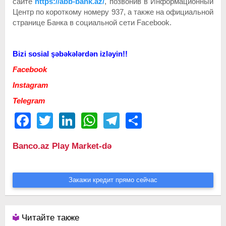
сайте
https://abb-bank.az/
, позвонив в Информационный
Центр по короткому номеру 937, а также на официальной
странице Банка в социальной сети Facebook.
Bizi sosial şəbəkələrdən izləyin!!
Facebook
Instagram
Telegram
Facebook
Twitter
LinkedIn
WhatsApp
Telegram
Share
Banco.az Play Market-də
Закажи кредит прямо сейчас
Читайте также