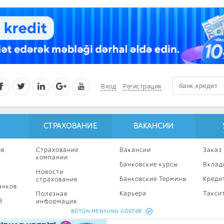
Вход
Регистрация
СТРАХОВАНИЕ
ВАКАНСИИ
ов
Страхование
Вакансии
Заказ
компании
Банковские курсы
Вклад
Новости
Банковские Термины
Креди
страхования
анков
Карьера
Такси
Полезная
8
информация
Профессиональное
Ипоте
BÜTÜN MENYUNU GÖSTƏR
развитие
Страхование
Кампа
калькулятор