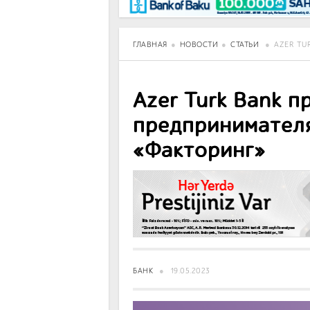
BancoTV
Over Time
ГЛАВНАЯ
НОВОСТИ
СТАТЬИ
AZER TU
Azer Turk Bank п
предпринимател
«Факторинг»
БАНК
19.05.2023