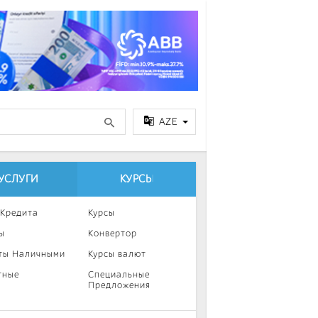
AZE
УСЛУГИ
КУРСЫ
 Кредита
Курсы
ы
Конвертор
ты Наличными
Курсы валют
тные
Специальные
Предложения
ка
нии