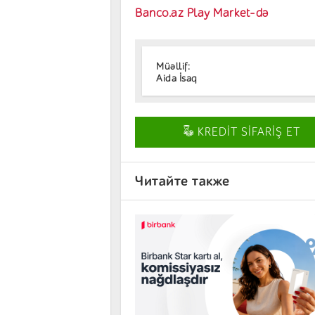
Banco.az Play Market-də
Müəllif:
Aida İsaq
KREDİT SİFARİŞ ET
Читайте также