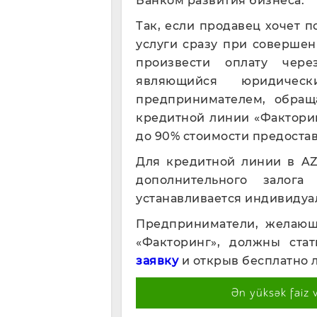
Банком развития бизнеса.
Так, если продавец хочет п
услуги сразу при совершен
произвести оплату чере
являющийся юридичес
предпринимателем, обращ
кредитной линии «Факторин
до 90% стоимости предостав
Для кредитной линии в A
дополнительного залога
устанавливается индивидуал
Предприниматели, желающ
«Факторинг», должны ста
заявку
и открыв бесплатно л
Ən yüksək faiz 