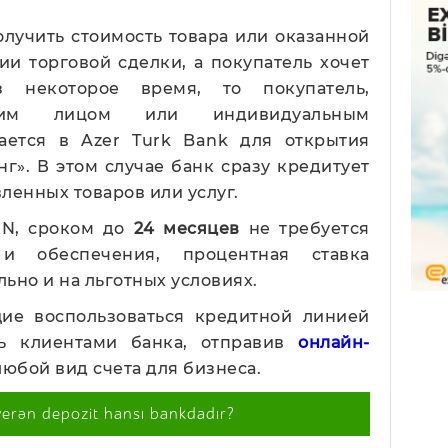
олучить стоимость товара или оказанной
ии торговой сделки, а покупатель хочет
з некоторое время, то покупатель,
ким лицом или индивидуальным
ается в Azer Turk Bank для открытия
г». В этом случае банк сразу кредитует
ленных товаров или услуг.
ZN, сроком до
24
месяцев
не требуется
 и обеспечения, процентная ставка
ьно и на льготных условиях.
ие воспользоваться кредитной линией
ть клиентами банка, отправив
онлайн-
юбой вид счета для бизнеса.
verən depozit hansı bankdadır?