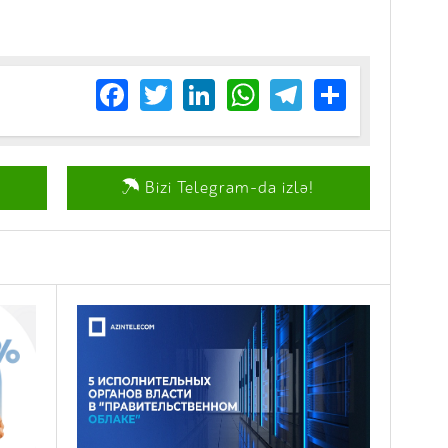
Facebook
Twitter
LinkedIn
WhatsApp
Telegram
Share
Bizi Telegram-da izlə!