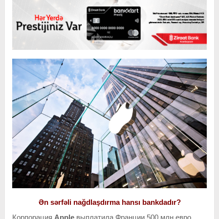
Ən sərfəli nağdlaşdırma hansı bankdadır?
Корпорация
Apple
выплатила Франции 500 млн евро.