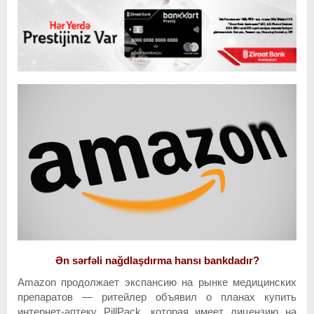
Ən sərfəli nağdlaşdırma hansı bankdadır?
Amazon продолжает экспансию на рынке медицинских
препаратов — ритейлер объявил о планах купить
интернет-аптеку PillPack, которая имеет лицензию на