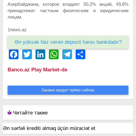
Азербайджана, которое владеет 50,2% акций, 49,8%
принадлежат частным физическим и юридическим
лицам.
1news.az
Ən yüksək faiz verən depozit hansı bankdadır?
Facebook
Twitter
LinkedIn
WhatsApp
Telegram
Share
Banco.az Play Market-də
Закажи кредит прямо сейчас
Читайте также
Ən sərfəli krediti almaq üçün müraciət et