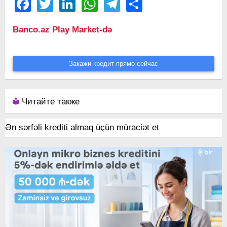
Facebook
Twitter
LinkedIn
WhatsApp
Telegram
Share
Banco.az Play Market-də
Закажи кредит прямо сейчас
Читайте также
Ən sərfəli krediti almaq üçün müraciət et