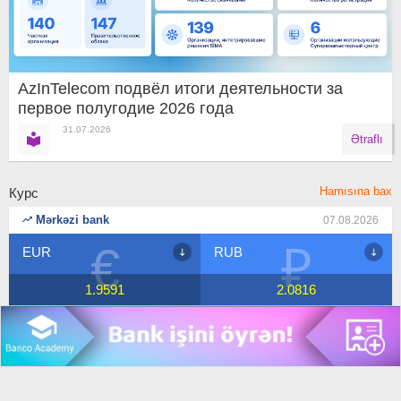
AzInTelecom подвёл итоги деятельности за
первое полугодие 2026 года
31.07.2026
Ətraflı
Hamısına bax
Курс
Mərkəzi bank
07.08.2026
₽
$
RUB
USD
2.0816
1.7