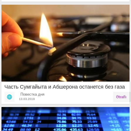
Часть Сумгайыта и Абшерона останется без газа
Повестка дня
Ətraflı
13.03.2019