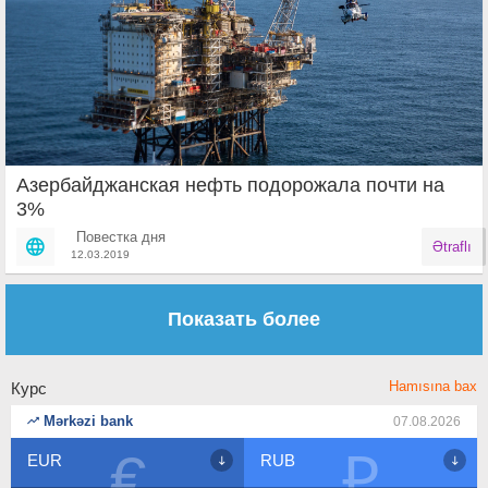
Азербайджанская нефть подорожала почти на
3%
Повестка дня
Ətraflı
12.03.2019
Страницы
Показать более
Hamısına bax
Курс
Mərkəzi bank
07.08.2026
₽
$
RUB
USD