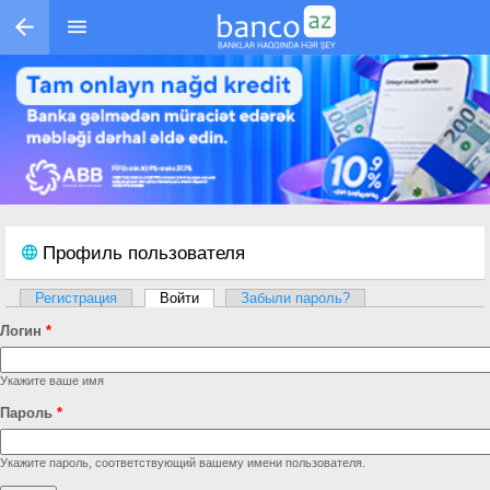
Перейти к основному содержанию
Профиль пользователя
Регистрация
Войти
(активная вкладка)
Забыли пароль?
Главные вкладки
Логин
*
Укажите ваше имя
Пароль
*
Укажите пароль, соответствующий вашему имени пользователя.