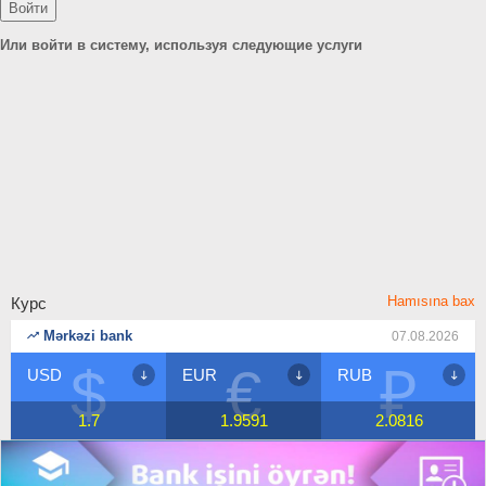
Или войти в систему, используя следующие услуги
Hamısına bax
Курс
Mərkəzi bank
07.08.2026
$
€
₽
USD
EUR
RUB
1.7
1.9591
2.0816