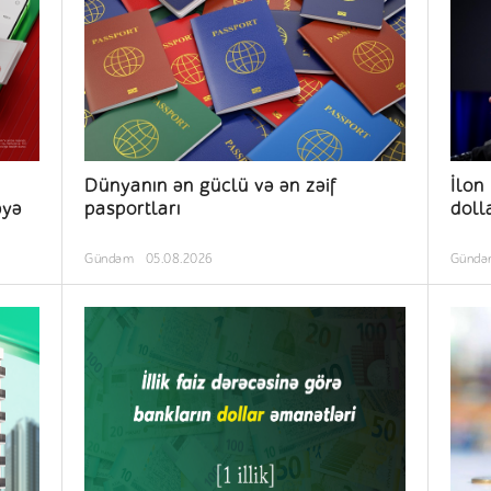
Dünyanın ən güclü və ən zəif
İlon
əyə
pasportları
doll
Gündəm
05.08.2026
Günd