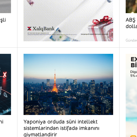
şli
ABŞ 
doll
Günd
ni
Yaponiya orduda süni intellekt
sistemlərindən istifadə imkanını
qiymətləndirir