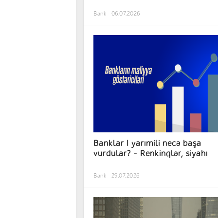
Bank
06.07.2026
Banklar I yarımili necə başa
vurdular? – Renkinqlər, siyahı
Bank
29.07.2026