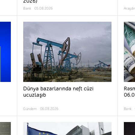
2026)
Bank
05.08.2026
Araşdı
Dünya bazarlarında neft cüzi
Rəsm
ucuzlaşıb
06.0
Gündəm
06.08.2026
Bank