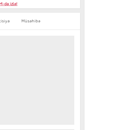
niyalar
-da izlə!
farişi
tisiya
Müsahibə