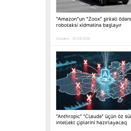
“Amazon”un “Zoox” şirkəti ödəni
robotaksi xidmətinə başlayır
Gündəm
05.08.2026
"Anthropic" "Claude" üçün öz sü
intellekt çiplərini hazırlayacaq