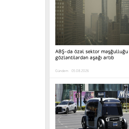
ABŞ-da özəl sektor məşğulluğu
gözləntilərdən aşağı artıb
Gündəm
05.08.2026