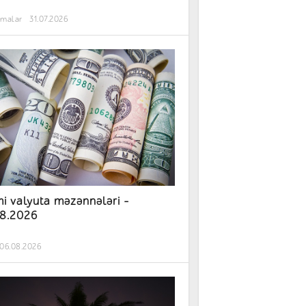
rmalar
31.07.2026
i valyuta məzənnələri –
8.2026
06.08.2026