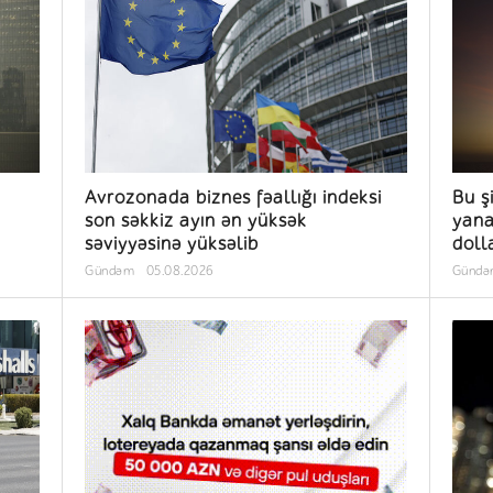
Avrozonada biznes fəallığı indeksi
Bu ş
son səkkiz ayın ən yüksək
yana
səviyyəsinə yüksəlib
doll
Gündəm
05.08.2026
Günd