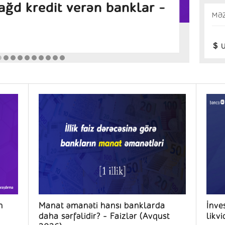
ansı banklarda daha
İn
MƏ
zlər (Avqust 2026)
Araş
U
n
Manat əmanəti hansı banklarda
İnves
daha sərfəlidir? – Faizlər (Avqust
likvi