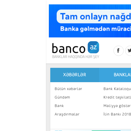
Skip to main content
XƏBƏRLƏR
BANKLA
Bütün xəbərlər
Bank Kataloqu
Gündəm
Kredit təşkilatl
Bank
Maliyyə göstəri
Araşdırmalar
İlin Bankı 201
İnvestisiya