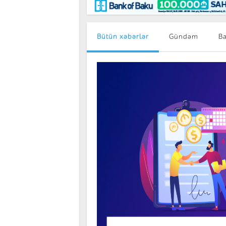
Maraqlı
BancoTV
Müsahibə
Bütün xəbərlər
Gündəm
B