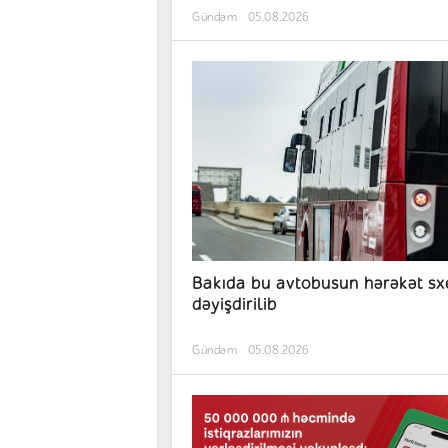
Gündəm
05.08.2026
Bakıda bu avtobusun hərəkət sx
dəyişdirilib
Gündəm
05.08.2026