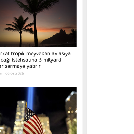
irkət tropik meyvədən aviasiya
cağı istehsalına 3 milyard
ar sərmayə yatırır
əm
05.08.2026