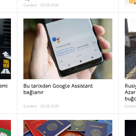
Gündəm
05.08.2026
emi
Bu tarixdən Google Assistant
Rusi
bağlanır
Azər
buğd
Gündəm
05.08.2026
Günd