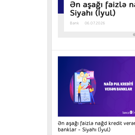
ən banklar –
Manat əmanəti h
sərfəlidir? – Fai
Bank
05.08.2026
Ən aşağı faizlə nağd kredit verə
banklar – Siyahı (İyul)