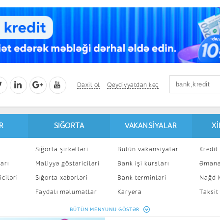
Daxil ol
Qeydiyyatdan keç
R
SIĞORTA
VAKANSIYALAR
X
Sığorta şirkətləri
Bütün vakansiyalar
Kredit 
arı
Maliyyə göstəriciləri
Bank işi kursları
Əmanə
ciləri
Sığorta xəbərləri
Bank terminləri
Nağd K
8
Faydalı məlumatlar
Karyera
Taksit
Sığorta kalkulyatoru
Peşakar inkişaf
İpotek
BÜTÜN MENYUNU GÖSTƏR