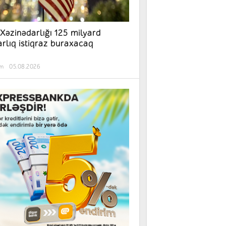
Xəzinədarlığı 125 milyard
arlıq istiqraz buraxacaq
əm
05.08.2026