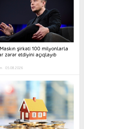
 Maskın şirkəti 100 milyonlarla
ar zərər etdiyini açıqlayıb
əm
05.08.2026