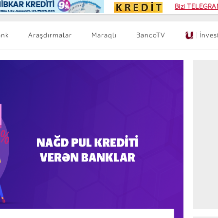
Kampa
Bizi TELEGRAM
Kart si
ank
Araşdırmalar
Maraqlı
BancoTV
|
İnves