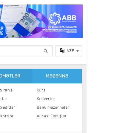
AZE
IDMƏTLƏR
MƏZƏNNƏ
Sifarişi
Kurs
tlər
Konvertor
reditlər
Bank məzənnələri
 Kartlar
Xüsusi Təkliflər
a