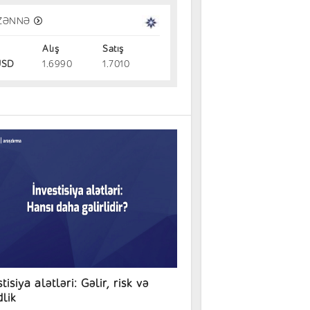
vestisiya alətləri: Gəlir, risk və likvi
ZƏNNƏ
Alış
Satış
dırmalar
31.07.2026
SD
1.6990
1.7010
tisiya alətləri: Gəlir, risk və
dlik