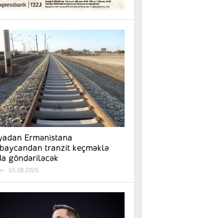
yadan Ermənistana
baycandan tranzit keçməklə
a göndəriləcək
əm
05.08.2026