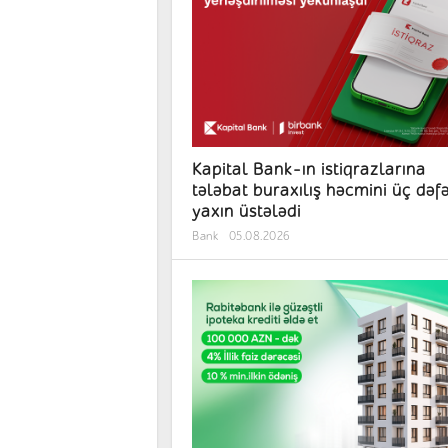
Kapital Bank-ın istiqrazlarına
tələbat buraxılış həcmini üç dəf
yaxın üstələdi
Bank
05.08.2026