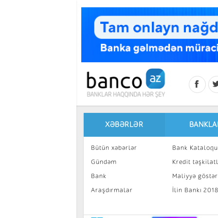
Skip to main content
XƏBƏRLƏR
BANKLA
Bütün xəbərlər
Bank Kataloqu
Gündəm
Kredit təşkilatl
Bank
Maliyyə göstəri
Araşdırmalar
İlin Bankı 201
İnvestisiya