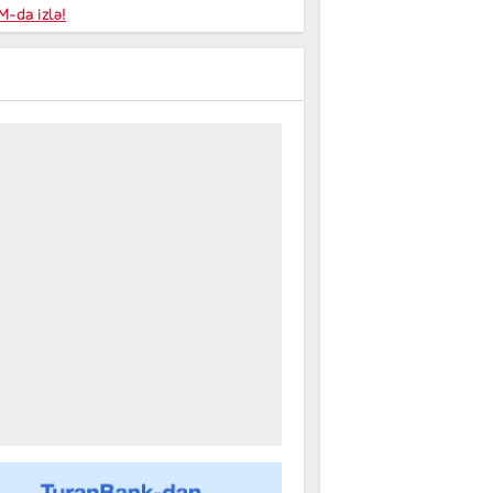
niyalar
-da izlə!
farişi