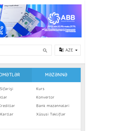
AZE
IDMƏTLƏR
MƏZƏNNƏ
Sifarişi
Kurs
tlər
Konvertor
reditlər
Bank məzənnələri
 Kartlar
Xüsusi Təkliflər
a