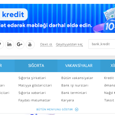
Daxil ol
Qeydiyyatdan keç
R
SIĞORTA
VAKANSIYALAR
X
Sığorta şirkətləri
Bütün vakansiyalar
Kredit 
arı
Maliyyə göstəriciləri
Bank işi kursları
Əmanə
ciləri
Sığorta xəbərləri
Bank terminləri
Nağd K
8
Faydalı məlumatlar
Karyera
Taksit
Sığorta kalkulyatoru
Peşakar inkişaf
İpotek
BÜTÜN MENYUNU GÖSTƏR