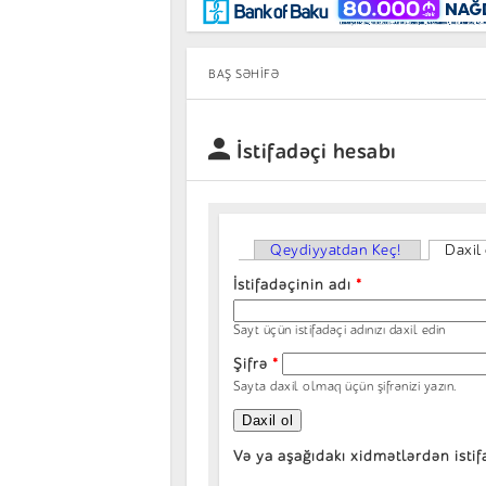
Maraqlı
BancoTV
Müsahibə
BAŞ SƏHIFƏ
İstifadəçi hesabı
Qeydiyyatdan Keç!
Daxil 
Primary tabs
İstifadəçinin adı
*
Sayt üçün istifadəçi adınızı daxil edin
Şifrə
*
Sayta daxil olmaq üçün şifrənizi yazın.
Və ya aşağıdakı xidmətlərdən isti