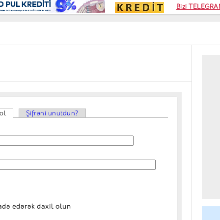
Kampa
Bizi TELEGRAM
Kart si
ol
(active tab)
Şifrəni unutdun?
fadə edərək daxil olun